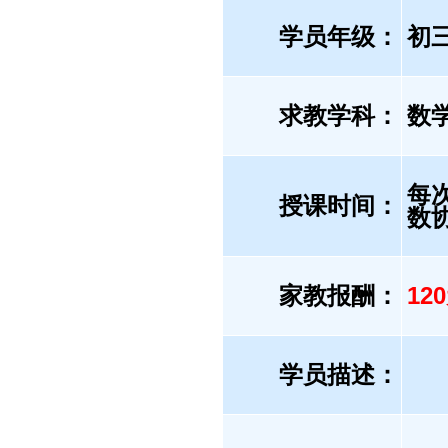
学员年级：
初
求教学科：
数
每
授课时间：
数
家教报酬：
12
学员描述：