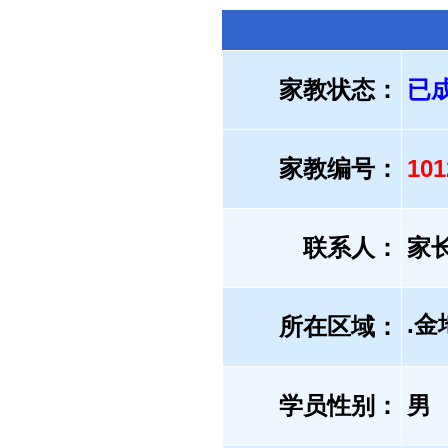
家教状态：
已
家教编号：
10
联系人：
家
.
所在区域：
学员性别：
男