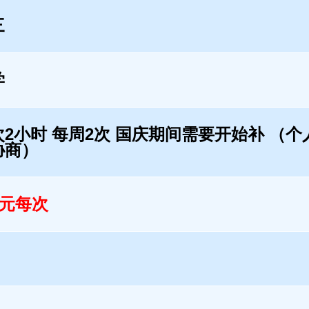
三
学
次2小时 每周2次 国庆期间需要开始补 （个
协商）
0元每次