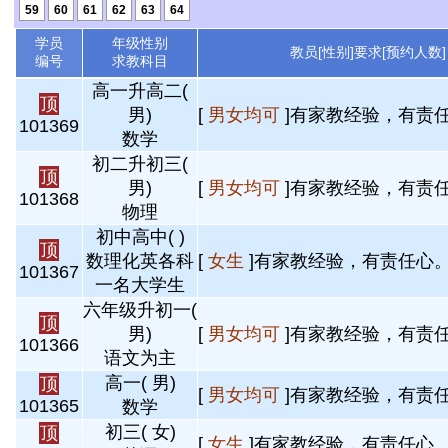
59
60
61
62
63
64
学员
年级性别
教员[性别]要求[预约人数]
编号
求教科目
高一升高二(
顶
男)
[
男女均可
]有家教经验，有责任
101369
数学
初二升初三(
顶
男)
[
男女均可
]有家教经验，有责任
101368
物理
初中高中( )
顶
数理化英各科
[
女生
]有家教经验，有责任心。 
101367
一名大学生
六年级升初一(
顶
男)
[
男女均可
]有家教经验，有责任
101366
语文为主
高一( 男)
顶
[
男女均可
]有家教经验，有责任
101365
数学
初三( 女)
顶
[
女生
]有家教经验，有责任心。 