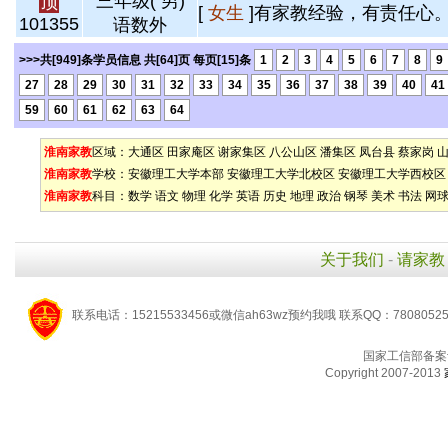
三年级( 男)
顶
[
女生
]有家教经验，有责任心。 
101355
语数外
>>>共[949]条学员信息 共[64]页 每页[15]条
1
2
3
4
5
6
7
8
9
27
28
29
30
31
32
33
34
35
36
37
38
39
40
41
59
60
61
62
63
64
淮南家教
区域：
大通区
田家庵区
谢家集区
八公山区
潘集区
凤台县
蔡家岗
淮南家教
学校：
安徽理工大学本部
安徽理工大学北校区
安徽理工大学西校区
淮南家教
科目：
数学
语文
物理
化学
英语
历史
地理
政治
钢琴
美术
书法
网
关于我们
-
请家教
联系电话：15215533456或微信ah63wz预约我哦 联系QQ：7808052
国家工信部备案
Copyright 2007-2013