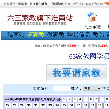
当前城市：
淮南市
[
切换其它城市
]
选择城市
您好，欢迎来63家教平台！请
登
六三家教
淮南站
请家教
做家教
学员信息
教员
目前，63家教平台在册教员
3809
名，其中明星教员
163
名
63家教网学员
学员编号：
城区：
学
>>>共[949]条学员信息 共[64]页 每页[15]条
1
2
3
4
5
6
7
8
9
27
28
29
30
31
32
33
34
35
36
37
38
39
40
41