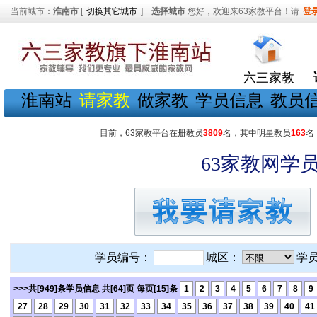
当前城市：
淮南市
[
切换其它城市
]
选择城市
您好，欢迎来63家教平台！请
登
六三家教
淮南站
请家教
做家教
学员信息
教员
目前，63家教平台在册教员
3809
名，其中明星教员
163
名
63家教网学员
学员编号：
城区：
学
>>>共[949]条学员信息 共[64]页 每页[15]条
1
2
3
4
5
6
7
8
9
27
28
29
30
31
32
33
34
35
36
37
38
39
40
41