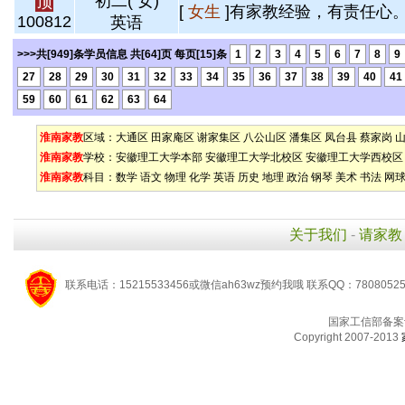
初二( 女)
顶
[
女生
]有家教经验，有责任心。 
100812
英语
>>>共[949]条学员信息 共[64]页 每页[15]条
1
2
3
4
5
6
7
8
9
27
28
29
30
31
32
33
34
35
36
37
38
39
40
41
59
60
61
62
63
64
淮南家教
区域：
大通区
田家庵区
谢家集区
八公山区
潘集区
凤台县
蔡家岗
淮南家教
学校：
安徽理工大学本部
安徽理工大学北校区
安徽理工大学西校区
淮南家教
科目：
数学
语文
物理
化学
英语
历史
地理
政治
钢琴
美术
书法
网
关于我们
-
请家教
联系电话：15215533456或微信ah63wz预约我哦 联系QQ：7808052
国家工信部备案
Copyright 2007-2013