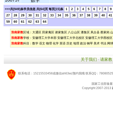
100757
数学
>>>共[949]条学员信息 共[64]页 每页[15]条
1
2
3
4
5
6
7
8
9
27
28
29
30
31
32
33
34
35
36
37
38
39
40
41
59
60
61
62
63
64
淮南家教
区域：
大通区
田家庵区
谢家集区
八公山区
潘集区
凤台县
蔡家岗
淮南家教
学校：
安徽理工大学本部
安徽理工大学北校区
安徽理工大学西校区
淮南家教
科目：
数学
语文
物理
化学
英语
历史
地理
政治
钢琴
美术
书法
网
关于我们
-
请家教
联系电话：15215533456或微信ah63wz预约我哦 联系QQ：7808052
国家工信部备案
Copyright 2007-2013