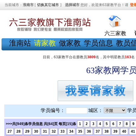
当前城市：
淮南市
[
切换其它城市
]
选择城市
您好，欢迎来63家教平台！请
登
六三家教
淮南站
请家教
做家教
学员信息
教员
目前，63家教平台在册教员
3809
名，其中明星教员
163
名
63家教网学员
学员编号：
城区：
学
>>>共[949]条学员信息 共[64]页 每页[15]条
1
2
3
4
5
6
7
8
9
27
28
29
30
31
32
33
34
35
36
37
38
39
40
41