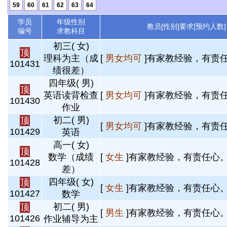
59
60
61
62
63
64
学员
年级性别
教员[性别]要求[预约人数]
编号
求教科目
初三( 女)
顶
理科为主（成
[
男女均可
]有家教经验，有责任
101431
绩很差）
四年级( 男)
顶
英语读背检查
[
男女均可
]有家教经验，有责任
101430
作业
初二( 男)
顶
[
男女均可
]有家教经验，有责任
101429
英语
高一( 女)
顶
数学（成绩
[
女生
]有家教经验，有责任心。 
101428
差）
四年级( 女)
顶
[
女生
]有家教经验，有责任心。 
101427
数学
初二( 男)
顶
[
男生
]有家教经验，有责任心。 
101426
作业辅导为主