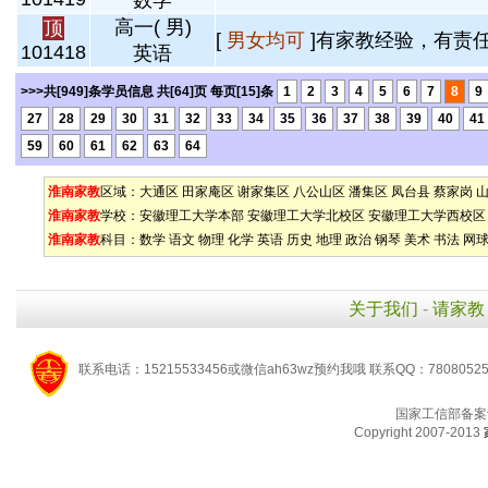
数学
高一( 男)
顶
[
男女均可
]有家教经验，有责任
101418
英语
>>>共[949]条学员信息 共[64]页 每页[15]条
1
2
3
4
5
6
7
8
9
27
28
29
30
31
32
33
34
35
36
37
38
39
40
41
59
60
61
62
63
64
淮南家教
区域：
大通区
田家庵区
谢家集区
八公山区
潘集区
凤台县
蔡家岗
淮南家教
学校：
安徽理工大学本部
安徽理工大学北校区
安徽理工大学西校区
淮南家教
科目：
数学
语文
物理
化学
英语
历史
地理
政治
钢琴
美术
书法
网
关于我们
-
请家教
联系电话：15215533456或微信ah63wz预约我哦 联系QQ：7808052
国家工信部备案
Copyright 2007-2013