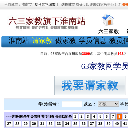
当前城市：
淮南市
[
切换其它城市
]
选择城市
您好，欢迎来63家教平台！请
登
六三家教
淮南站
请家教
做家教
学员信息
教员
目前，63家教平台在册教员
3809
名，其中明星教员
163
名
63家教网学员
学员编号：
城区：
学
>>>共[949]条学员信息 共[64]页 每页[15]条
1
2
3
4
5
6
7
8
9
27
28
29
30
31
32
33
34
35
36
37
38
39
40
41