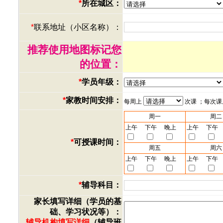
*
所在城区：
*
联系地址（小区名称）：
推荐使用地图标记您
的位置：
*
学员年级：
*
家教时间安排：
每周上
次课 ；每次
周一
周二
上午
下午
晚上
上午
下午
*
可授课时间：
周五
周六
上午
下午
晚上
上午
下午
*
辅导科目：
家长填写详细（学员的基
础、学习状况等）：
辅导机构填写详细
（辅导班