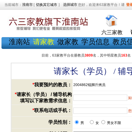
当前城市：
淮南市
[
切换其它城市
]
选择城市
您好，欢迎来63家教平台！请
登
六三家教
淮南站
请家教
做家教
学员信息
教员
目前，63家教平台在册教员
3809
名，其中明星教员
163
名
请家长（学员） / 
*
我要预约的教员：
2004862锟脚斤拷员
*
请家长（学员） / 辅导机构
如
填写以下家教需求信息：
*
联系电话或手机：
您
学员性别：
男
女
男女不限