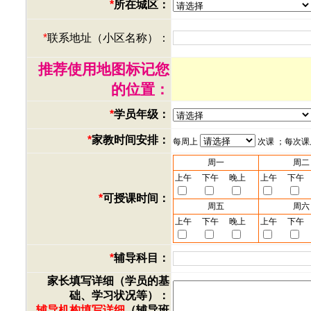
*
所在城区：
*
联系地址（小区名称）：
推荐使用地图标记您
的位置：
*
学员年级：
*
家教时间安排：
每周上
次课 ；每次
周一
周二
上午
下午
晚上
上午
下午
*
可授课时间：
周五
周六
上午
下午
晚上
上午
下午
*
辅导科目：
家长填写详细（学员的基
础、学习状况等）：
辅导机构填写详细
（辅导班