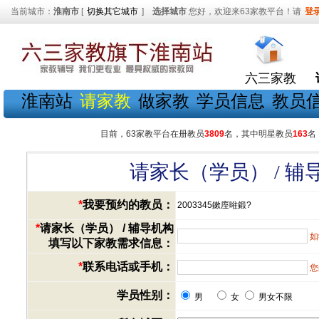
当前城市：
淮南市
[
切换其它城市
]
选择城市
您好，欢迎来63家教平台！请
登
六三家教
淮南站
请家教
做家教
学员信息
教员
目前，63家教平台在册教员
3809
名，其中明星教员
163
名
请家长（学员） / 
*
我要预约的教员：
2003345鏉庢暀鍛?
*
请家长（学员） / 辅导机构
如
填写以下家教需求信息：
*
联系电话或手机：
您
学员性别：
男
女
男女不限