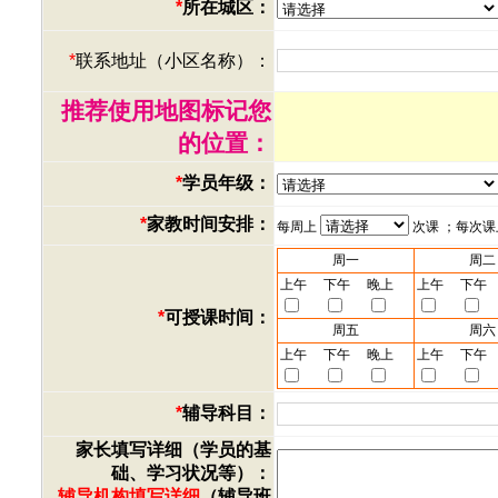
*
所在城区：
*
联系地址（小区名称）：
推荐使用地图标记您
的位置：
*
学员年级：
*
家教时间安排：
每周上
次课 ；每次
周一
周二
上午
下午
晚上
上午
下午
*
可授课时间：
周五
周六
上午
下午
晚上
上午
下午
*
辅导科目：
家长填写详细（学员的基
础、学习状况等）：
辅导机构填写详细
（辅导班