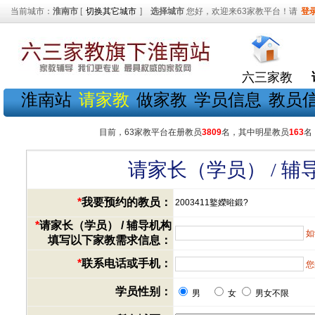
当前城市：
淮南市
[
切换其它城市
]
选择城市
您好，欢迎来63家教平台！请
登
六三家教
淮南站
请家教
做家教
学员信息
教员
目前，63家教平台在册教员
3809
名，其中明星教员
163
名
请家长（学员） / 
*
我要预约的教员：
2003411鐜嬫暀鍛?
*
请家长（学员） / 辅导机构
如
填写以下家教需求信息：
*
联系电话或手机：
您
学员性别：
男
女
男女不限