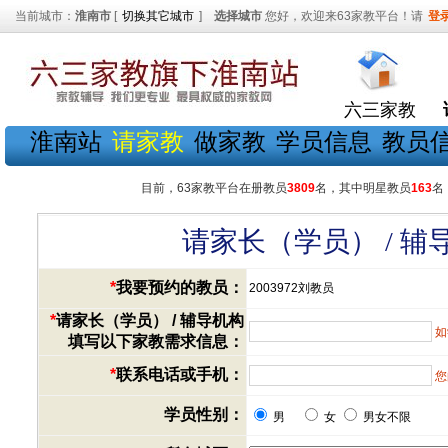
当前城市：
淮南市
[
切换其它城市
]
选择城市
您好，欢迎来63家教平台！请
登
六三家教
淮南站
请家教
做家教
学员信息
教员
目前，63家教平台在册教员
3809
名，其中明星教员
163
名
请家长（学员） / 
*
我要预约的教员：
2003972刘教员
*
请家长（学员） / 辅导机构
如
填写以下家教需求信息：
*
联系电话或手机：
您
学员性别：
男
女
男女不限