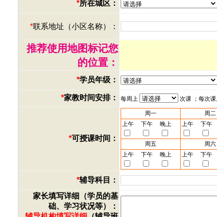
*
所在城区：
*
联系地址（小区名称）：
推荐使用地图标记您
的位置：
*
学员年级：
*
家教时间安排：
每周上
次课 ；每次
周一
周二
上午
下午
晚上
上午
下午
*
可授课时间：
周五
周六
上午
下午
晚上
上午
下午
*
辅导科目：
家长填写详细（学员的基
础、学习状况等）：
辅导机构填写详细
（辅导班