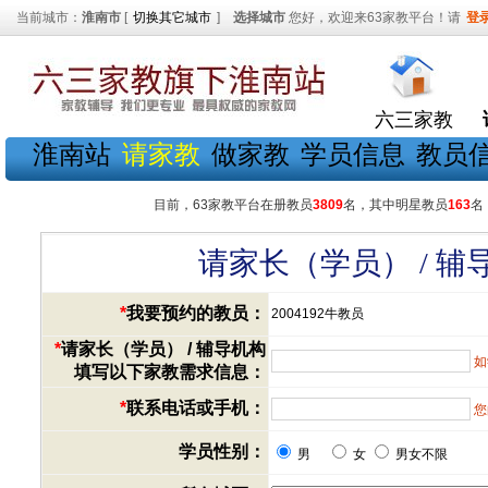
当前城市：
淮南市
[
切换其它城市
]
选择城市
您好，欢迎来63家教平台！请
登
六三家教
淮南站
请家教
做家教
学员信息
教员
目前，63家教平台在册教员
3809
名，其中明星教员
163
名
请家长（学员） / 
*
我要预约的教员：
2004192牛教员
*
请家长（学员） / 辅导机构
如
填写以下家教需求信息：
*
联系电话或手机：
您
学员性别：
男
女
男女不限