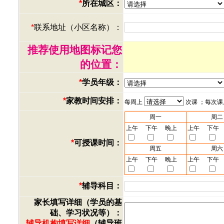
*
所在城区：
*
联系地址（小区名称）：
推荐使用地图标记您
的位置：
*
学员年级：
*
家教时间安排：
每周上
次课 ；每次
周一
周二
上午
下午
晚上
上午
下午
*
可授课时间：
周五
周六
上午
下午
晚上
上午
下午
*
辅导科目：
家长填写详细（学员的基
础、学习状况等）：
辅导机构填写详细
（辅导班