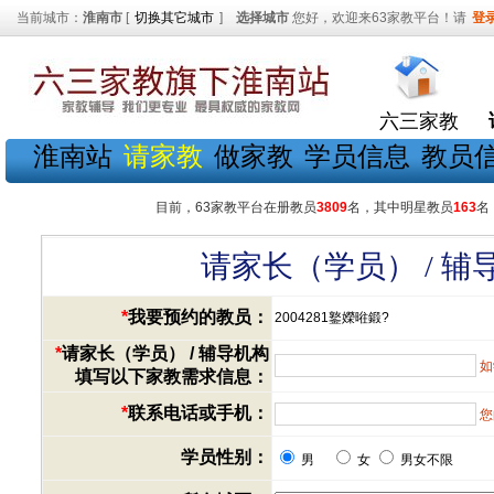
当前城市：
淮南市
[
切换其它城市
]
选择城市
您好，欢迎来63家教平台！请
登
六三家教
淮南站
请家教
做家教
学员信息
教员
目前，63家教平台在册教员
3809
名，其中明星教员
163
名
请家长（学员） / 
*
我要预约的教员：
2004281鐜嬫暀鍛?
*
请家长（学员） / 辅导机构
如
填写以下家教需求信息：
*
联系电话或手机：
您
学员性别：
男
女
男女不限