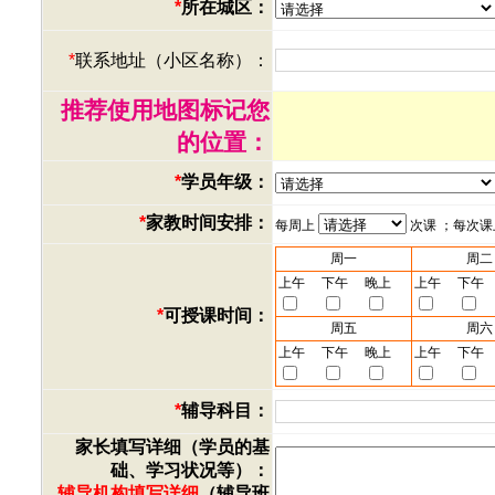
*
所在城区：
*
联系地址（小区名称）：
推荐使用地图标记您
的位置：
*
学员年级：
*
家教时间安排：
每周上
次课 ；每次
周一
周二
上午
下午
晚上
上午
下午
*
可授课时间：
周五
周六
上午
下午
晚上
上午
下午
*
辅导科目：
家长填写详细（学员的基
础、学习状况等）：
辅导机构填写详细
（辅导班