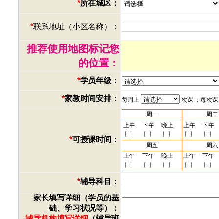
*
所在城区：
*
联系地址（小区名称）：
推荐使用地图标记您
的位置：
*
学员年级：
*
家教时间安排：
每周上
次课 ；每次
周一
周二
上午
下午
晚上
上午
下午
*
可授课时间：
周五
周六
上午
下午
晚上
上午
下午
*
辅导科目：
家长填写详细（学员的基
础、学习状况等）：
辅导机构填写详细
（辅导班