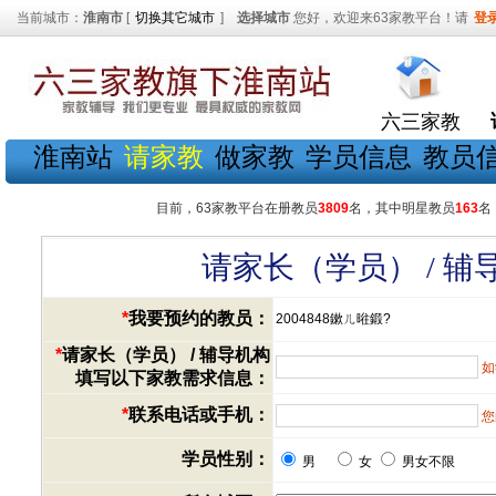
当前城市：
淮南市
[
切换其它城市
]
选择城市
您好，欢迎来63家教平台！请
登
六三家教
淮南站
请家教
做家教
学员信息
教员
目前，63家教平台在册教员
3809
名，其中明星教员
163
名
请家长（学员） / 
*
我要预约的教员：
2004848鏉ㄦ暀鍛?
*
请家长（学员） / 辅导机构
如
填写以下家教需求信息：
*
联系电话或手机：
您
学员性别：
男
女
男女不限