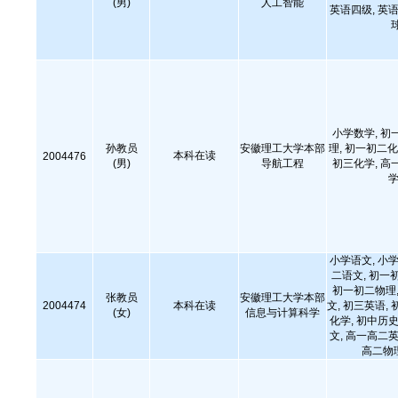
(男)
人工智能
英语四级, 英语
小学数学, 初
孙教员
安徽理工大学本部
理, 初一初二化
本科在读
2004476
(男)
导航工程
初三化学, 高
学
小学语文, 小学
二语文, 初一
初一初二物理,
张教员
安徽理工大学本部
2004474
本科在读
文, 初三英语, 
(女)
信息与计算科学
化学, 初中历史
文, 高一高二英
高二物