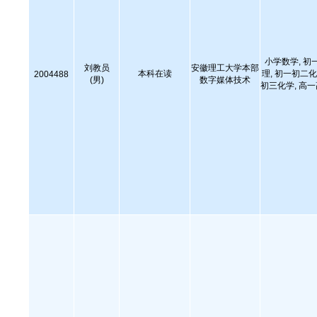
小学数学, 初
刘教员
安徽理工大学本部
本科在读
理, 初一初二化
2004488
(男)
数字媒体技术
初三化学, 高