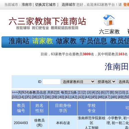
当前城市：
淮南市
[
切换其它城市
]
选择城市
您好，欢迎来63家教平台！请
登
六三家教
淮南站
请家教
做家教
学员信息
教员
目前，63家教平台在册教员
3809
名，其中明星教员
163
名
淮南田
ID
>>>共[924]条教员信息 共[62]页 每页[15]条
[1]
[2]
[3]
[4]
[5]
[6]
[7]
[8]
[9]
[10]
[1
[33]
[34]
[35]
[36]
[37]
[38]
[39]
[40]
[41]
[42]
[43]
[44]
[45]
[46]
[47]
[48]
[49]
[50
教员
姓名
目前身份
学校
编号
性别
学历
专业
淮南师范学院新校
小学数学, 初
徐教员
2004493
本科在读
区
理, 初一初二化
(男)
人工智能
高