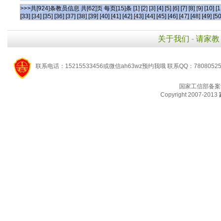
>>>共[924]条教员信息 共[62]页 每页[15]条
[1]
[2]
[3]
[4]
[5]
[6]
[7]
[8]
[9]
[10]
[1
[33]
[34]
[35]
[36]
[37]
[38]
[39]
[40]
[41]
[42]
[43]
[44]
[45]
[46]
[47]
[48]
[49]
[50
关于我们
-
请家教
联系电话：15215533456或微信ah63wz预约我哦 联系QQ：7808052
国家工信部备案
Copyright 2007-2013