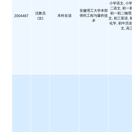
小学语文, 小学
二语文, 初一
安徽理工大学本部
沈教员
初一初二物理,
本科在读
弹药工程与爆炸技
2004487
(女)
文, 初三英语, 
术
化学, 初中历史
文, 高