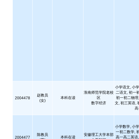
小学语文, 小学
淮南师范学院老校
二语文, 初一
赵教员
本科在读
区
初一初二物理,
2004478
(女)
数字经济
文, 初三英语,
高
小学数学, 小学
一初二数学, 
陈教员
安徽理工大学本部
本科在读
高一高二英语,
2004477