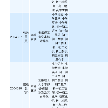
史, 初中地理,
高一高二物
理, 高中生物
小学语文, 小
学数学, 小学
英语, 小学奥
数, 初一初二
语文, 初一初
张教
安徽理工
本科
二英语, 初一
员
大学本部
2004567
在读
初二数学, 初
(男)
计算机
一初二物理,
初一初二化
学, 初三数学,
初三物理, 初
三化学
小学语文, 小
学数学, 小学
英语, 初一初
二语文, 初一
安徽理工
初二英语, 初
陆教
大学本部
一初二数学,
本科
2004520
员
机械设计
初一初二物
在读
(男)
制造及其
理, 初一初二
自动化
化学, 初三化
学, 初中地理,
高一高二数