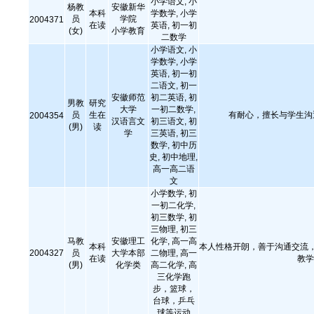
小学语文, 小
杨教
安徽新华
本科
学数学, 小学
员
学院
2004371
在读
英语, 初一初
(女)
小学教育
二数学
小学语文, 小
学数学, 小学
英语, 初一初
二语文, 初一
安徽师范
初二英语, 初
男教
研究
大学
一初二数学,
员
生在
有耐心，擅长与学生沟
2004354
汉语言文
初三语文, 初
(男)
读
学
三英语, 初三
数学, 初中历
史, 初中地理,
高一高二语
文
小学数学, 初
一初二化学,
初三数学, 初
三物理, 初三
马教
安徽理工
化学, 高一高
本科
本人性格开朗，善于沟通交流
2004327
员
大学本部
二物理, 高一
在读
教学
(男)
化学类
高二化学, 高
三化学跑
步，篮球，
台球，乒乓
球等运动