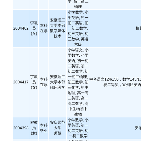
学, 高一高二
物理
小学数学, 小
学英语, 初一
安徽理工
李教
初二英语, 初
本科
大学本部
2004462
员
一初二数学,
擅
在读
数字媒体
(女)
初三英语, 初
技术
三数学, 英语
六级
小学语文, 小
学数学, 小学
英语, 初一初
二英语, 初一
初二数学, 初
丁教
安徽理工
一初二物理,
本科
中考语文124/150，数学145/
2004417
员
大学本部
初三数学, 初
在读
赛二等奖，宣州区英语口
(女)
临床医学
三化学, 初中
地理, 高一高
二英语, 高一
高二数学, 高
中生物初中
生物
小学数学, 小
程教
安庆师范
本科
学英语, 初一
员
大学
安
2004398
毕业
初二英语, 初
(女)
师范
一初二数学