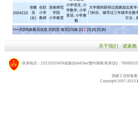
小学语文, 小
张教
在职
淮南师范
大学期间获得过国家励志奖学
学数学, 小学
员
小学
学院
门科目。辅导过三年级学生数学
2004210
英语, 小学奥
(女)
教师
小学教育
方法，
数
>>>共[89]条教员信息 共[6]页 每页[15]条
[1]
2
[3]
[4]
[5]
[6]
关于我们
-
请家教
联系电话：15215533456或微信ah63wz预约我哦 联系QQ：7808052
国家工信部备案
Copyright 2007-2013