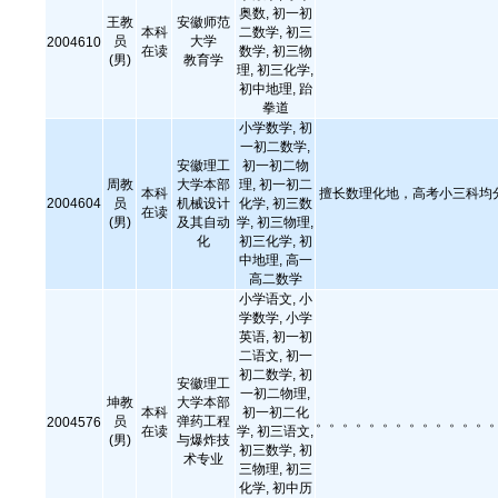
奥数, 初一初
王教
安徽师范
本科
二数学, 初三
员
大学
2004610
在读
数学, 初三物
(男)
教育学
理, 初三化学,
初中地理, 跆
拳道
小学数学, 初
一初二数学,
安徽理工
初一初二物
周教
大学本部
理, 初一初二
本科
擅长数理化地，高考小三科均分
2004604
员
机械设计
化学, 初三数
在读
(男)
及其自动
学, 初三物理,
化
初三化学, 初
中地理, 高一
高二数学
小学语文, 小
学数学, 小学
英语, 初一初
二语文, 初一
初二数学, 初
安徽理工
一初二物理,
坤教
大学本部
本科
初一初二化
员
弹药工程
。。。。。。。。。。。。。
2004576
在读
学, 初三语文,
(男)
与爆炸技
初三数学, 初
术专业
三物理, 初三
化学, 初中历