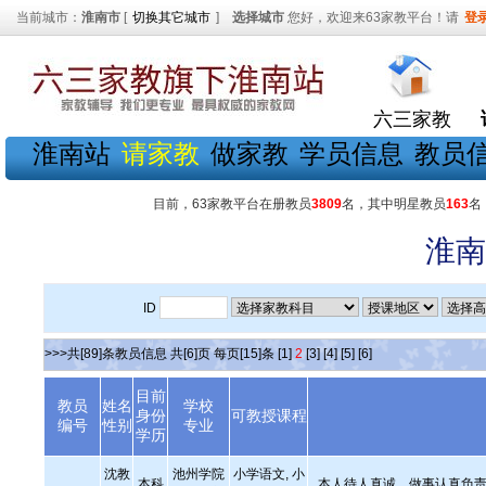
当前城市：
淮南市
[
切换其它城市
]
选择城市
您好，欢迎来63家教平台！请
登
六三家教
淮南站
请家教
做家教
学员信息
教员
目前，63家教平台在册教员
3809
名，其中明星教员
163
名
淮南
ID
>>>共[89]条教员信息 共[6]页 每页[15]条
[1]
2
[3]
[4]
[5]
[6]
目前
教员
姓名
学校
身份
可教授课程
编号
性别
专业
学历
沈教
池州学院
小学语文, 小
本科
本人待人真诚，做事认真负责