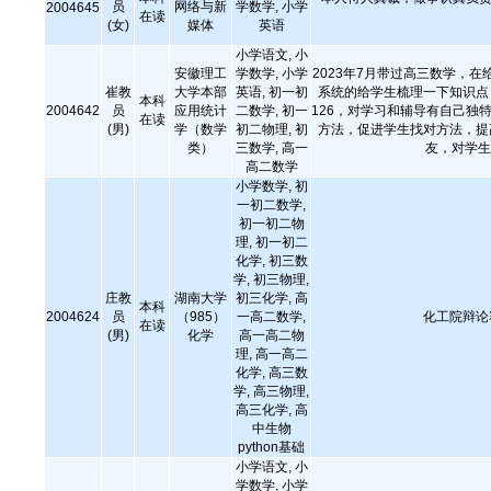
员
网络与新
学数学, 小学
2004645
在读
(女)
媒体
英语
小学语文, 小
安徽理工
学数学, 小学
2023年7月带过高三数学，
崔教
大学本部
英语, 初一初
系统的给学生梳理一下知识点
本科
2004642
员
应用统计
二数学, 初一
126，对学习和辅导有自己独
在读
(男)
学（数学
初二物理, 初
方法，促进学生找对方法，提
类）
三数学, 高一
友，对学
高二数学
小学数学, 初
一初二数学,
初一初二物
理, 初一初二
化学, 初三数
学, 初三物理,
庄教
湖南大学
初三化学, 高
本科
2004624
员
（985）
一高二数学,
化工院辩论
在读
(男)
化学
高一高二物
理, 高一高二
化学, 高三数
学, 高三物理,
高三化学, 高
中生物
python基础
小学语文, 小
学数学, 小学