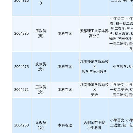
二语文, 初一
2004316
()
小学语文, 小学
数, 初一初二语
初二数学, 初
房教员
安徽理工大学本部
2004285
本科在读
学, 初三语文, 
(男)
高分子
物理, 初三化学,
一高二语文, 
学
淮南师范学院新校
戎教员
本科在读
区
小学数学, 
2004275
(女)
数学与应用数学
淮南师范学院新校
小学语文, 小学
王教员
2004271
本科在读
区
一初二英语, 初
(女)
英语
高二语文, 
小学语文, 小学
尤教员
合肥师范学院
2004250
本科在读
二语文, 初一初
(女)
小学教育