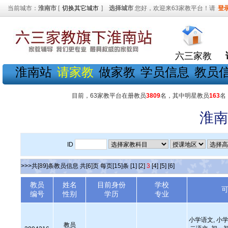
当前城市：
淮南市
[
切换其它城市
]
选择城市
您好，欢迎来63家教平台！请
登
六三家教
淮南站
请家教
做家教
学员信息
教员
目前，63家教平台在册教员
3809
名，其中明星教员
163
名
淮南
ID
>>>共[89]条教员信息 共[6]页 每页[15]条
[1]
[2]
3
[4]
[5]
[6]
教员
姓名
目前身份
学校
编号
性别
学历
专业
小学语文, 小学
教员