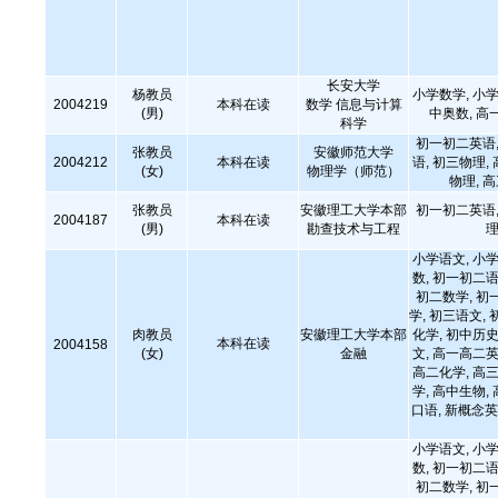
长安大学
杨教员
小学数学, 小学
2004219
本科在读
数学 信息与计算
(男)
中奥数, 高
科学
初一初二英语,
张教员
安徽师范大学
2004212
本科在读
语, 初三物理,
(女)
物理学（师范）
物理, 
张教员
安徽理工大学本部
初一初二英语,
2004187
本科在读
(男)
勘查技术与工程
理
小学语文, 小学
数, 初一初二语
初二数学, 初
学, 初三语文, 
肉教员
安徽理工大学本部
化学, 初中历史
本科在读
2004158
(女)
金融
文, 高一高二英
高二化学, 高三
学, 高中生物,
口语, 新概念英
小学语文, 小学
数, 初一初二语
初二数学, 初