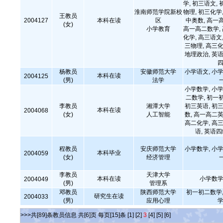
学, 初三语文, 
淮南师范学院新校
物理, 初三化学,
王教员
2004127
本科在读
区
中奥数, 高一
(女)
小学教育
高一高二数学,
化学, 高三语文,
三物理, 高三化
地理政治, 英语
四
杨教员
安徽师范大学
小学语文, 小学
本科在读
2004125
(男)
法学
小学数学, 小学
二数学, 初一
李教员
湘潭大学
初三英语, 初三
本科在读
2004068
(女)
人工智能
数, 高一高二英
高二化学, 高三
语, 英语
程教员
安庆师范大学
小学数学, 小学
本科毕业
2004059
(女)
经济管理
李教员
天津大学
本科在读
小学数学
2004049
(男)
管理系
邓教员
陕西师范大学
初一初二数学,
研究生在读
2004033
(男)
应用心理
学
>>>共[89]条教员信息 共[6]页 每页[15]条
[1]
[2]
3
[4]
[5]
[6]