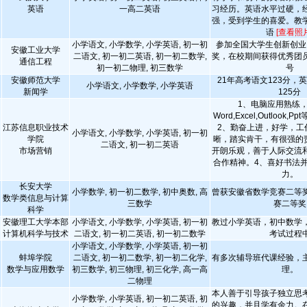
英语
一高二英语
习经历。英语水平过硬，
强，受到学生的喜爱。教
语
[查看照片
小学语文, 小学数学, 小学英语, 初一初
参加全国大学生创新创业
安徽工业大学
二语文, 初一初二英语, 初一初二数学,
奖，在校期间获得优秀团
通信工程
初一初二物理, 初三数学
号
安徽师范大学
21年高考语文123分，英
小学语文, 小学数学, 小学英语
新闻学
125分
1、电脑应用熟练
Word,Excel,Outlook
江苏信息职业技术
2、勤奋上进，好学，工
小学语文, 小学数学, 小学英语, 初一初
学院
晰，踏实肯干，有很强的
二语文, 初一初二英语
市场营销
开朗乐观，善于人际交流
合作精神。4、喜好书法
力。
长安大学
小学数学, 初一初二数学, 初中奥数, 高
曾获安徽省数学竞赛二等
数学类信息与计算
三数学
赛二等奖
科学
安徽理工大学本部
小学语文, 小学数学, 小学英语, 初一初
教过小学英语，初中数学
计算机科学与技术
二语文, 初一初二英语, 初一初二数学
考试过程
小学语文, 小学数学, 小学英语, 初一初
蚌埠学院
二语文, 初一初二数学, 初一初二化学,
有多次辅导班代课经验，
数学与应用数学
初三数学, 初三物理, 初三化学, 高一高
理。
二物理
本人善于引导孩子独立思
小学数学, 小学英语, 初一初二英语, 初
的兴趣，并且学有余力。