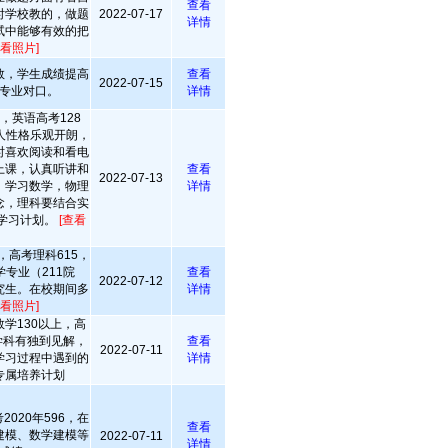
查看
时学校教的，做题
2022-07-17
详情
试中能够有效的把
查看照片]
数，学生成绩提高
查看
2022-07-15
专业对口。
详情
，英语高考128
人性格乐观开朗，
时喜欢阅读和看电
上课，认真听讲和
查看
2022-07-13
，学习数学，物理
详情
念，理科要结合实
学习计划。
[查看
，高考理科615，
专业（211院
查看
2022-07-12
究生。在校期间多
详情
查看照片]
数学130以上，高
学科有独到见解，
查看
2022-07-11
学习过程中遇到的
详情
专属培养计划
020年596，在
查看
建模、数学建模等
2022-07-11
详情