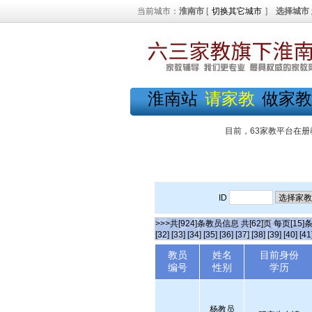
当前城市：
淮南市
[
切换其它城市
]
选择城市
淮南站
请家教
做家教
目前，63家教平台在册
ID
>>>共[924]条教员信息 共[62]页 每页[15]
[32]
[33]
[34]
[35]
[36]
[37]
[38]
[39]
[40]
[41
教员
姓名
目前身份
编号
性别
学历
杨教员