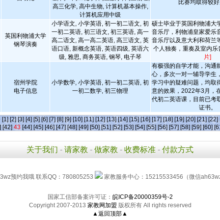
比赛均取得较好
高三化学, 高中生物, 计算机基本操作,
计算机应用中级
小学语文, 小学英语, 初一初二语文, 初
硕士毕业于英国利物浦大
一初二英语, 初三语文, 初三英语, 高一
音乐厅，利物浦皇家爱乐
英国利物浦大学
高二语文, 高一高二英语, 高三语文, 英
音乐厅以及意大利和荷兰
钢琴演奏
语口语, 新概念英语, 英语四级, 英语六
个人独奏，重奏及室内乐
级, 雅思, 商务英语, 钢琴, 电子琴
片]
有极强的自学才能，沟通
心，多次一对一辅导学生
宿州学院
小学数学, 小学英语, 初一初二英语, 初
学习中的疑难问题，均取
电子信息
一初二数学, 初三物理
意的效果，2022年3月
代初二英语课，目前已考
证书。
条
[1]
[2]
[3]
[4]
[5]
[6]
[7]
[8]
[9]
[10]
[11]
[12]
[13]
[14]
[15]
[16]
[17]
[18]
[19]
[20]
[21]
[22]
]
[42]
43
[44]
[45]
[46]
[47]
[48]
[49]
[50]
[51]
[52]
[53]
[54]
[55]
[56]
[57]
[58]
[59]
[60]
[6
关于我们
-
请家教
-
做家教
-
收费标准
-
付款方式
3wz预约我哦 联系QQ：780805253
家教服务中心：15215533456（微信ah63w
国家工信部备案许可证：
皖ICP备20000359号-2
Copyright 2007-2013
家教网加盟
版权所有 All rights reserved
▲返回顶部▲