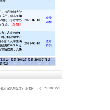
成绩。
学，与利物浦大学
音乐厅，新布莱顿
查看
等地的音乐厅举办
2022-07-10
详情
音乐会。
[查看照
能力，高度的责任
，耐心解决学生在
得令家长及学生满
查看
2022-07-10
，在宿州市中学附近
详情
取英语四级，六级
[23]
[24]
[25]
[26]
[27]
[28]
[29]
[30]
[31]
1]
[62]
z推荐家长加微信） 余老师 qq号：780805253