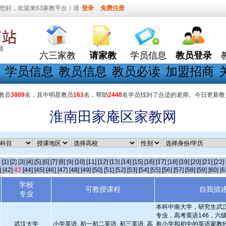
您好，欢迎来63家教平台！请
登录
免费注册
六三家教
请家教
学员信息
教员登录
学员信息
教员信息
教员必读
加盟招商
教员
3809
名，其中明星教员
163
名，帮助
2448
名学员找到了合适的老师。今日更新教
淮南田家庵区家教网
条
[1]
[2]
[3]
[4]
[5]
[6]
[7]
[8]
[9]
[10]
[11]
[12]
[13]
[14]
[15]
[16]
[17]
[18]
[19]
[20]
[21]
[22]
]
[42]
43
[44]
[45]
[46]
[47]
[48]
[49]
[50]
[51]
[52]
[53]
[54]
[55]
[56]
[57]
[58]
[59]
[60]
[6
学校
可教授课程
自我描
专业
本科中南大学，研究生武
专业，高考英语146，六级6
武汉大学
小学英语, 初一初二英语, 初三英语, 高
有小学和初中的英语家教