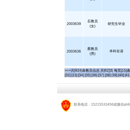
石教员
2003639
研究生毕业
(女)
蔡教员
本科在读
2003636
(男)
>>>共[924]条教员信息 共[62]页 每页[15]
[32]
[33]
[34]
[35]
[36]
[37]
[38]
[39]
[40]
[41
联系电话：15215533456或微信ah6