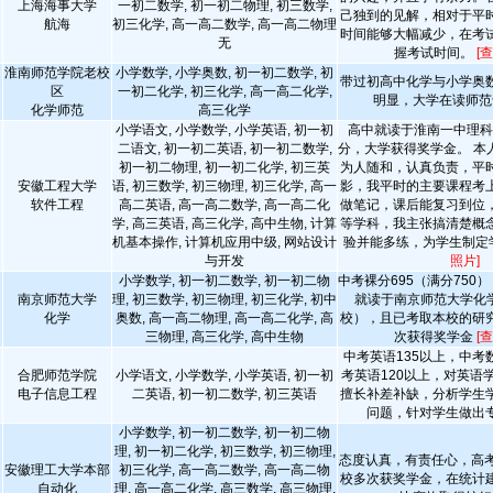
上海海事大学
一初二数学, 初一初二物理, 初三数学,
己独到的见解，相对于平
航海
初三化学, 高一高二数学, 高一高二物理
时间能够大幅减少，在考
无
握考试时间。
[
淮南师范学院老校
小学数学, 小学奥数, 初一初二数学, 初
带过初高中化学与小学奥
区
一初二化学, 初三化学, 高一高二化学,
明显，大学在读师范
化学师范
高三化学
小学语文, 小学数学, 小学英语, 初一初
高中就读于淮南一中理科
二语文, 初一初二英语, 初一初二数学,
分，大学获得奖学金。 本
初一初二物理, 初一初二化学, 初三英
为人随和，认真负责，平
安徽工程大学
语, 初三数学, 初三物理, 初三化学, 高一
影，我平时的主要课程考
软件工程
高二英语, 高一高二数学, 高一高二化
做笔记，课后能复习到位
学, 高三英语, 高三化学, 高中生物, 计算
等学科，我主张搞清楚概
机基本操作, 计算机应用中级, 网站设计
验并能多练，为学生制定
与开发
照片]
小学数学, 初一初二数学, 初一初二物
中考裸分695（满分750）
南京师范大学
理, 初三数学, 初三物理, 初三化学, 初中
就读于南京师范大学化学
化学
奥数, 高一高二物理, 高一高二化学, 高
校），且已考取本校的研
三物理, 高三化学, 高中生物
次获得奖学金
[
中考英语135以上，中考
合肥师范学院
小学语文, 小学数学, 小学英语, 初一初
考英语120以上，对英语
电子信息工程
二英语, 初一初二数学, 初三英语
擅长补差补缺，分析学生
问题，针对学生做出
小学数学, 初一初二数学, 初一初二物
理, 初一初二化学, 初三数学, 初三物理,
态度认真，有责任心，高考2
安徽理工大学本部
初三化学, 高一高二数学, 高一高二物
校多次获奖学金，在统计
自动化
理, 高一高二化学, 高三数学, 高三物理,