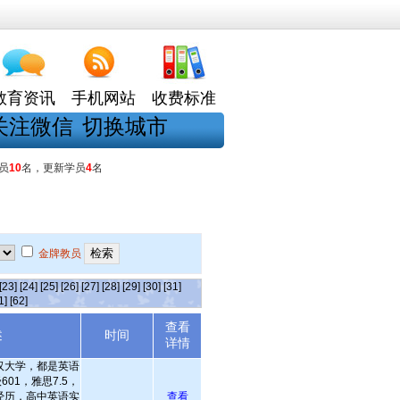
教育资讯
手机网站
收费标准
关注微信
切换城市
员
10
名，更新学员
4
名
金牌教员
[23]
[24]
[25]
[26]
[27]
[28]
[29]
[30]
[31]
1]
[62]
查看
述
时间
详情
汉大学，都是英语
01，雅思7.5，
经历，高中英语实
查看