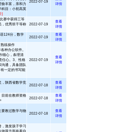
2022-07-19
经验丰富，亲和力
详情
学科目：小初高英
]
比赛中获得三等
查看
员，优秀班干等称
2022-07-19
详情
语124分，数学
查看
2022-07-19
详情
，熟练操作
,Ppt等各种办公软件。
作细心，条理清
查看
责任心。3、性格
2022-07-19
详情
和沟通，具备团队
并有一定的书写能
奖，陕西省数学竞
查看
2022-07-18
详情
，目前在教师资格
查看
2022-07-18
中
详情
主要教过数学与物
查看
2022-07-18
详情
考，激发孩子学习
在做题方面有着自