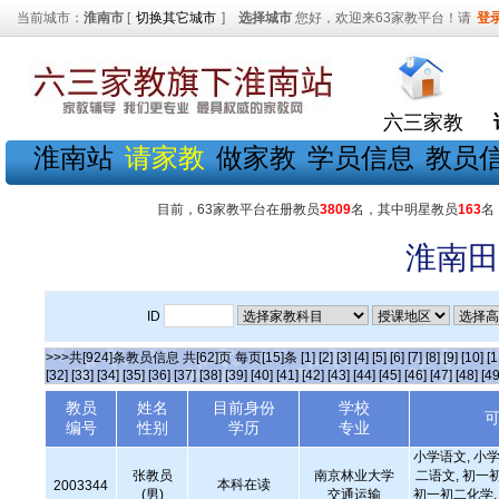
当前城市：
淮南市
[
切换其它城市
]
选择城市
您好，欢迎来63家教平台！请
登
六三家教
淮南站
请家教
做家教
学员信息
教员
目前，63家教平台在册教员
3809
名，其中明星教员
163
名
淮南田
ID
>>>共[924]条教员信息 共[62]页 每页[15]条
[1]
[2]
[3]
[4]
[5]
[6]
[7]
[8]
[9]
[10]
[1
[32]
[33]
[34]
[35]
[36]
[37]
[38]
[39]
[40]
[41]
[42]
[43]
[44]
[45]
[46]
[47]
[48]
[49
教员
姓名
目前身份
学校
编号
性别
学历
专业
小学语文, 小学
张教员
南京林业大学
二语文, 初一
本科在读
2003344
(男)
交通运输
初一初二化学, 