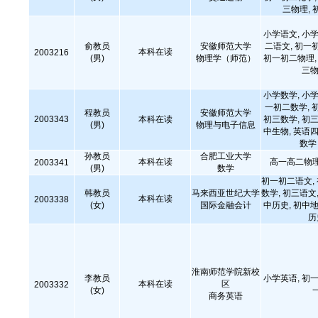
三物理, 
小学语文, 小学
俞教员
安徽师范大学
二语文, 初一
本科在读
2003216
(男)
物理学（师范）
初一初二物理, 
三物
小学数学, 小学
一初二数学, 
程教员
安徽师范大学
2003343
本科在读
初三数学, 初三
(男)
物理与电子信息
中生物, 英语
数学
孙教员
合肥工业大学
本科在读
高一高二物理
2003341
(男)
数学
初一初二语文,
韩教员
马来西亚世纪大学
数学, 初三语文,
本科在读
2003338
(女)
国际金融会计
中历史, 初中地
历
淮南师范学院新校
李教员
小学英语, 初一
本科在读
区
2003332
(女)
商务英语