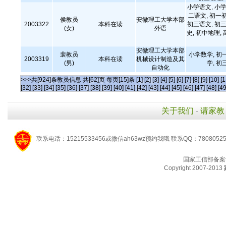
小学语文, 小学
二语文, 初一
侯教员
安徽理工大学本部
2003322
本科在读
初三语文, 初三
(女)
外语
史, 初中地理,
安徽理工大学本部
裴教员
小学数学, 初
2003319
本科在读
机械设计制造及其
(男)
学, 初
自动化
>>>共[924]条教员信息 共[62]页 每页[15]条
[1]
[2]
[3]
[4]
[5]
[6]
[7]
[8]
[9]
[10]
[1
[32]
[33]
[34]
[35]
[36]
[37]
[38]
[39]
[40]
[41]
[42]
[43]
[44]
[45]
[46]
[47]
[48]
[49
关于我们
-
请家教
联系电话：15215533456或微信ah63wz预约我哦 联系QQ：7808052
国家工信部备案
Copyright 2007-2013