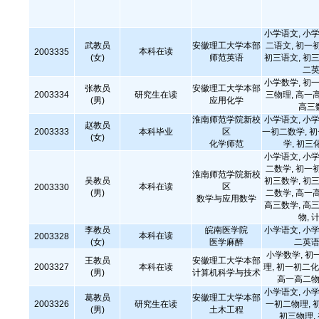
小学语文, 小学
武教员
安徽理工大学本部
二语文, 初一
本科在读
2003335
(女)
师范英语
初三语文, 初三
二英
小学数学, 初一
张教员
安徽理工大学本部
2003334
研究生在读
三物理, 高一
(男)
应用化学
高三
淮南师范学院新校
小学语文, 小学
赵教员
2003333
本科毕业
区
一初二数学, 
(女)
化学师范
学, 初三
小学语文, 小学
二数学, 初一
淮南师范学院新校
吴教员
初三数学, 初三
本科在读
区
2003330
(男)
二数学, 高一
数学与应用数学
高三数学, 高三
物,
李教员
皖南医学院
小学语文, 小学
本科在读
2003328
(女)
医学麻醉
二英语
小学数学, 初
王教员
安徽理工大学本部
2003327
本科在读
理, 初一初二化
(男)
计算机科学与技术
高一高二物
小学语文, 小学
葛教员
安徽理工大学本部
2003326
研究生在读
一初二物理, 
(男)
土木工程
初三物理,