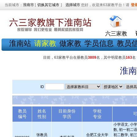
当前城市：
淮南市
[
切换其它城市
]
选择城市
您好，欢迎来63家教平台！请
登
六三家教
淮南站
请家教
做家教
学员信息
教员
目前，63家教平台在册教员
3809
名，其中明星教员
163
名
淮南
ID
教员
姓名
目前身份
学校
编号
性别
学历
专业
小学语文, 小学
数, 初一初二语
张教员
合肥工业大学
初二数学, 初三