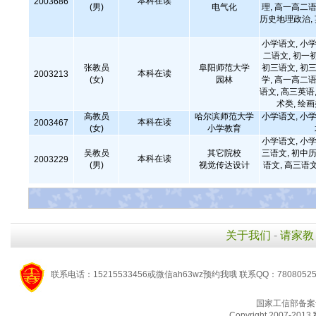
本科在读
2003686
(男)
电气化
理, 高一高二语
历史地理政治,
小学语文, 小学
二语文, 初一
张教员
阜阳师范大学
初三语文, 初三
本科在读
2003213
(女)
园林
学, 高一高二语
语文, 高三英语,
术类, 绘
高教员
哈尔滨师范大学
小学语文, 小学
本科在读
2003467
(女)
小学教育
小学语文, 小学
吴教员
其它院校
三语文, 初中历
本科在读
2003229
(男)
视觉传达设计
语文, 高三语文
关于我们
-
请家教
联系电话：15215533456或微信ah63wz预约我哦 联系QQ：7808052
国家工信部备案
Copyright 2007-2013