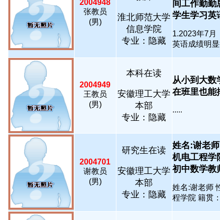
2004948
间工作勤勤
张教员
学生学习英语，.
淮北师范大学
(男)
信息学院
1.2023
专业：隐藏
英语成绩明显提高 
本科在读
从小到大数
2004949
在班里也能排的
安徽理工大学
王教员
(男)
本部
.....
专业：隐藏
姓名:谢老师
研究生在读
机电工程学
2004701
初中数学教师资
安徽理工大学
谢教员
(男)
本部
姓名:谢老师 
专业：隐藏
程学院 籍贯：安.