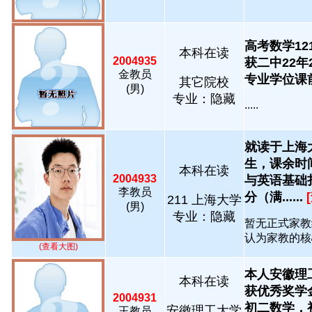
高考数学12
本科在读
2004935
获二中22
金教员
专业学位课前
其它院校
(男)
专业：隐藏
.....
就读于上海
生，课余时
本科在读
2004933
与英语基础
李教员
分（满......
211 上海大学
(男)
专业：隐藏
暂无正式家教
认为家教的核心
(查看大图)
本人安徽理
本科在读
获优秀奖学
2004931
初二数学，初
安徽理工大学
王教员