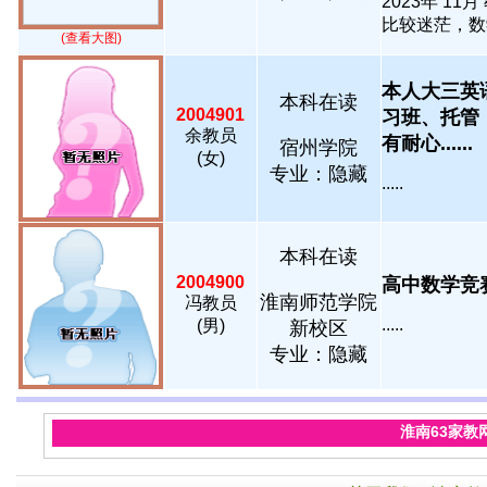
2023年 1
比较迷茫，数学成
(查看大图)
本人大三英
本科在读
2004901
习班、托管
余教员
有耐心......
宿州学院
(女)
专业：隐藏
.....
本科在读
2004900
高中数学竞赛
淮南师范学院
冯教员
.....
(男)
新校区
专业：隐藏
淮南63家教