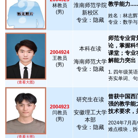
教学能力.....
淮南师范学院
林教员
(男)
新校区
姓名：林志辉
专业：隐藏
专业：数学与应
师范专业背
论，掌握科
本科在读
2004924
课堂；专业
王教员
解能力突出；长.
海南师范大学
(男)
专业：隐藏
1. 四年级英语
夯实单词、句型、
(查看大图)
曾获中国西
研究生在读
强的教学能
2004923
技术要求，并
安徽理工大学
闫教员
(男)
本部
2024年7
专业：隐藏
难点模块，拆解
(查看大图)