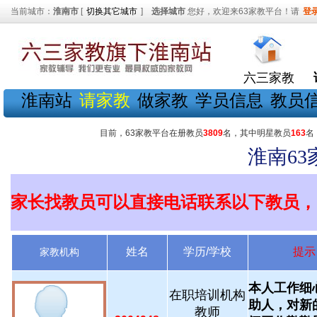
当前城市：
淮南市
[
切换其它城市
]
选择城市
您好，欢迎来63家教平台！请
登
六三家教
淮南站
请家教
做家教
学员信息
教员
目前，63家教平台在册教员
3809
名，其中明星教员
163
名
淮南6
家长找教员可以直接电话联系以下教员，
姓名
学历/学校
提示
家教机构
本人工作细
在职培训机构
助人，对新
教师