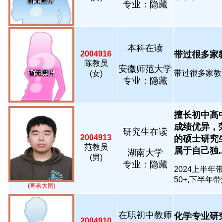
专业：隐藏
本科在读
2004916
带过很多家教普
陈教员
安徽师范大学
带过很多家教...
(女)
专业：隐藏
擅长初中高
成绩优异，
研究生在读
2004913
的硕士研究
范教员
属于自己独...
湖南大学
(男)
专业：隐藏
2024上半
50+,下半年带
(查看大图)
在职初中教师
化学专业研
2004910