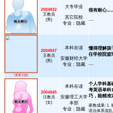
大专毕业
2004932
很有耐心.....
王教员
其它院校
.....
(男)
专业：隐藏
本科在读
懂得理解孩
2004947
任学校院篮球
王教员
安徽财经大学
(男)
.....
专业：隐藏
(查看大图)
个人学科基础
本科在读
考英语单科
2004945
巧，能精准定
安徽理工大学
汪教员
(女)
本部
家教成果: 
专业：隐藏
语法体系混乱、