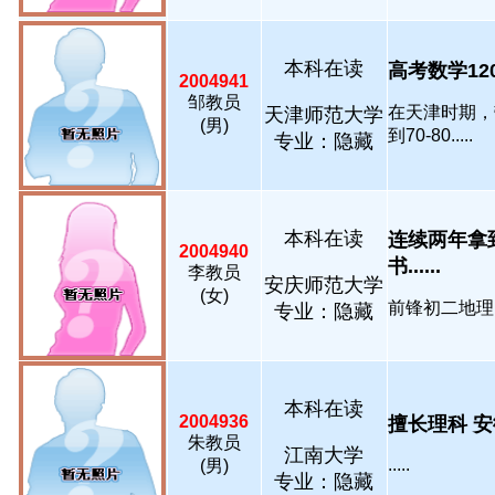
本科在读
高考数学120
2004941
邹教员
在天津时期，
天津师范大学
(男)
到70-80.....
专业：隐藏
本科在读
连续两年拿
2004940
书......
李教员
安庆师范大学
(女)
前锋初二地理，
专业：隐藏
本科在读
2004936
擅长理科 安徽
朱教员
江南大学
.....
(男)
专业：隐藏