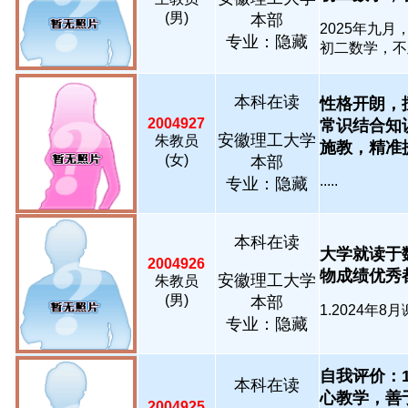
(男)
本部
2025年九月
专业：隐藏
初二数学，不及
本科在读
性格开朗，
2004927
常识结合知
安徽理工大学
朱教员
施教，精准提分.
(女)
本部
.....
专业：隐藏
本科在读
大学就读于
2004926
物成绩优秀都在9
安徽理工大学
朱教员
(男)
本部
1.2024年8
专业：隐藏
自我评价：
本科在读
心教学，善
2004925