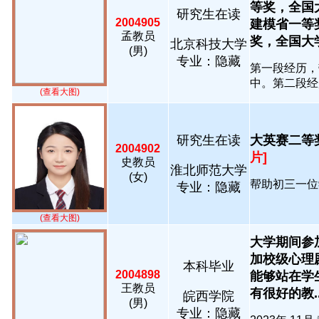
等奖，全国
研究生在读
2004905
建模省一等
孟教员
奖，全国大学生
北京科技大学
(男)
专业：隐藏
第一段经历，
中。第二段经历
(查看大图)
研究生在读
大英赛二等奖
2004902
片]
史教员
淮北师范大学
(女)
帮助初三一位学
专业：隐藏
(查看大图)
大学期间参
加校级心理
本科毕业
2004898
能够站在学
王教员
有很好的教...
皖西学院
(男)
专业：隐藏