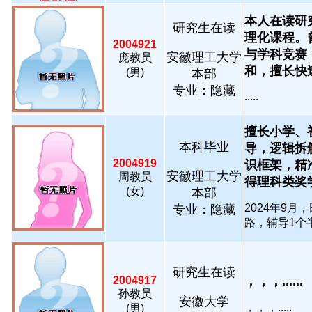
本人在读研
研究生在读
理化课程。
2004921
与学科竞赛
安徽理工大学
庞教员
和，擅长快速和
(男)
本部
专业：隐藏
.....
擅长小学、
本科毕业
导，逻辑拆
2004919
识框架，精
安徽理工大学
周教员
得理科类奖学金.
(女)
本部
2024年9
专业：隐藏
路，辅导1个半
研究生在读
2004917
，，，......
孙教员
安徽大学
，，，.....
(男)