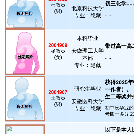
初三化学.....
杜教员
北京科技大学
(男)
.....
专业：隐藏
本科毕业
2004909
带过高一高二
安徽理工大学
杨教员
.....
(女)
本部
专业：隐藏
获得202
研究生毕业
一作者）。
2004907
生二等奖并报
王教员
安徽医科大学
(男)
初中没毕业的
专业：隐藏
考四十多分 2
以下是本人