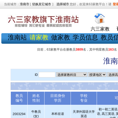
当前城市：
淮南市
[
切换其它城市
]
选择城市
您好，欢迎来63家教平台！请
登
六三家教
淮南站
请家教
做家教
学员信息
教员
目前，63家教平台在册教员
3809
名，其中明星教员
163
名
淮南
ID
教员
姓名
目前身份
学校
编号
性别
学历
专业
初一初二英语,
牛教员
天津外国语大学
本科在读
语, 高三英语, 
2003294
(女)
英语