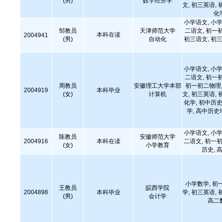
(男)
数字经济学
文, 初三英语, 
化
小学语文, 小学
邹教员
天津师范大学
二语文, 初一
本科在读
2004941
(男)
自动化
初三语文, 初三
小学语文, 小学
二语文, 初一
周教员
安徽理工大学本部
初一初二物理,
2004919
本科毕业
(女)
计算机
文, 初三英语, 
化学, 初中历史
学, 高中历
小学语文, 小学
陈教员
安徽师范大学
2004916
本科在读
二语文, 初一初
(女)
小学教育
历史,
小学数学, 初
王教员
皖西学院
2004898
本科毕业
学, 初三英语, 
(男)
会计学
高二