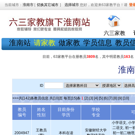
当前城市：
淮南市
[
切换其它城市
]
选择城市
您好，欢迎来63家教平台！请
登
六三家教
淮南站
请家教
做家教
学员信息
教员
目前，63家教平台在册教员
3809
名，其中明星教员
163
名
淮南
ID
>>>共[142]条教员信息 共[10]页 每页[15]条
1
[2]
[3]
[4]
[5]
[6]
[7]
[8]
[9]
[10]
教员
姓名
目前身份
学校
编号
性别
学历
专业
小学语文, 小学
二语文, 初一
王教员
安徽财经大学
2004947
本科在读
初一初二物理,