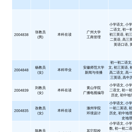
小学语文, 小学
二语文, 初一
张教员
广州大学
本科在读
初三英语, 初三
2004838
(男)
工商管理
二英语, 高三
英语口语, 
初一初二语文,
杨教员
安徽师范大学
文, 初三英语, 
本科毕业
2004848
(女)
新闻与传播
高二语文, 高一
三英语, 高中
小学语文, 小学
刘教员
黄山学院
本科在读
二语文, 初一初
2004839
(女)
广播电视编导
历史, 初中
小学语文, 小学
孜教员
滁州学院
一初二英语, 初
本科在读
2004835
(女)
环境设计
历史, 初中地理
史地理
小学语文, 小学
数, 初一初二语
陈教员
其它院校