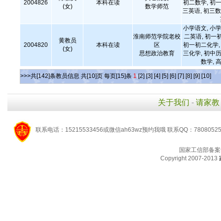
2004826
本科在读
初二数学, 初一
(女)
数学师范
三英语, 初三数
小学语文, 小学
淮南师范学院老校
二英语, 初一
黄教员
2004820
本科在读
区
初一初二化学, 
(女)
思想政治教育
三化学, 初中历
数学,
>>>共[142]条教员信息 共[10]页 每页[15]条
1
[2]
[3]
[4]
[5]
[6]
[7]
[8]
[9]
[10]
关于我们
-
请家教
联系电话：15215533456或微信ah63wz预约我哦 联系QQ：7808052
国家工信部备案
Copyright 2007-2013