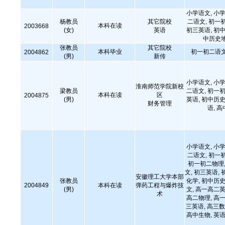
小学语文, 小学
杨教员
其它院校
二语文, 初一
本科在读
2003668
(女)
英语
初三英语, 初中
中历史
张教员
其它院校
本科毕业
初一初二语文
2004862
(男)
新传
小学语文, 小学
淮南师范学院新校
梁教员
二语文, 初一初
本科在读
区
2004875
(男)
英语, 初中历史
财务管理
语, 
小学语文, 小学
二语文, 初一
初一初二物理,
文, 初三英语, 
安徽理工大学本部
张教员
化学, 初中历史
2004849
本科在读
弹药工程与爆炸技
(男)
文, 高一高二英
术
高二物理, 高一
三英语, 高三数
高中生物, 英语