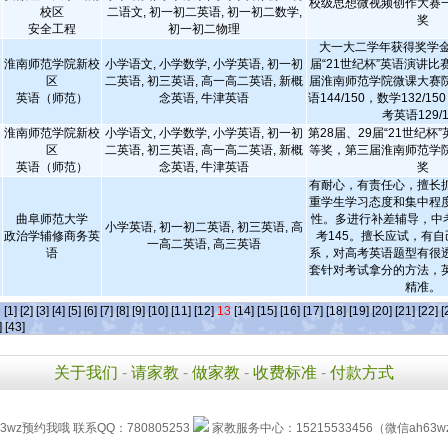
校级思想微视频创作大赛
校区
二语文, 初一初二英语, 初一初二数学,
奖
安全工程
初一初二物理
大一大二学年获得奖学金
淮南师范学院新校
小学语文, 小学数学, 小学英语, 初一初
届“21世纪杯”英语演讲
区
二英语, 初三英语, 高一高二英语, 新概
届淮南师范学院微课大赛
英语（师范）
念英语, 牛津英语
语144/150，数学132/15
考英语129/1
淮南师范学院新校
小学语文, 小学数学, 小学英语, 初一初
第28届、29届“21世纪杯
区
二英语, 初三英语, 高一高二英语, 新概
等奖，第三届淮南师范学
英语（师范）
念英语, 牛津英语
奖
有耐心，有责任心，擅长
重学生学习态度和集中程
曲阜师范大学
性。多进行补差辅导，中考
小学英语, 初一初二英语, 初三英语, 高
政治学辅修商务英
考145。擅长应试，有
一高二英语, 高三英语
语
系，对高考英语题型有很
套针对考试拿分的方法，
精准。
条
[1]
[2]
[3]
[4]
[5]
[6]
[7]
[8]
[9]
[10]
[11]
[12]
13
[14]
[15]
[16]
[17]
[18]
[19]
[20]
[21]
[22]
[
]
[43]
关于我们
-
请家教
-
做家教
-
收费标准
-
付款方式
3wz预约我哦 联系QQ：780805253
家教服务中心：15215533456（微信ah63w