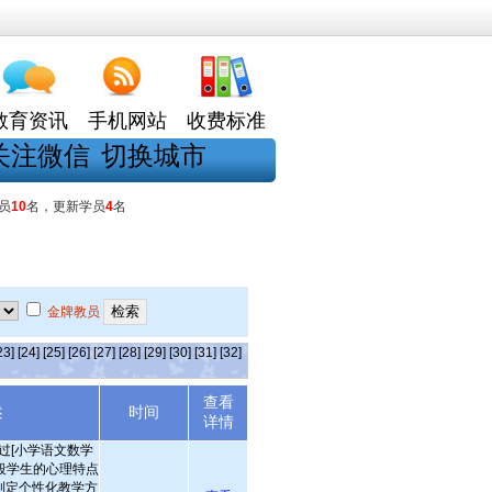
教育资讯
手机网站
收费标准
关注微信
切换城市
员
10
名，更新学员
4
名
金牌教员
23]
[24]
[25]
[26]
[27]
[28]
[29]
[30]
[31]
[32]
查看
述
时间
详情
导过[小学语文数学
段学生的心理特点
制定个性化教学方