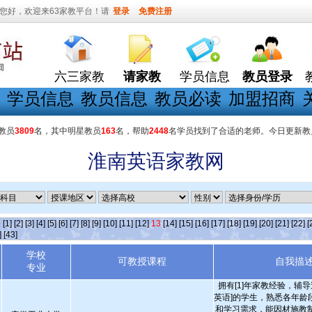
您好，欢迎来63家教平台！请
登录
免费注册
六三家教
请家教
学员信息
教员登录
学员信息
教员信息
教员必读
加盟招商
教员
3809
名，其中明星教员
163
名，帮助
2448
名学员找到了合适的老师。今日更新教
淮南英语家教网
条
[1]
[2]
[3]
[4]
[5]
[6]
[7]
[8]
[9]
[10]
[11]
[12]
13
[14]
[15]
[16]
[17]
[18]
[19]
[20]
[21]
[22]
[
]
[43]
学校
可教授课程
自我描
专业
拥有[1]年家教经验，辅
英语]的学生，熟悉各年龄
和学习需求，能因材施教