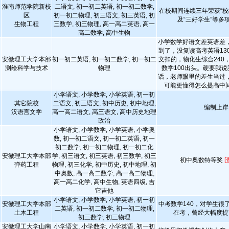
淮南师范学院新校
二语文, 初一初二英语, 初一初二数学,
在校期间连续三年荣获“校
区
初一初二物理, 初三语文, 初三英语, 初
及“三好学生”等多
生物工程
三数学, 初三物理, 高一高二英语, 高一
高二数学, 高中生物
小学数学好语文差英语差
到了，没复读高考英语13
安徽理工大学本部
初一初二英语, 初一初二数学, 初一初二
文扣的，物化生综合240
测绘科学与技术
物理
数学100出头。硬要我
话，老师眼里的差生当过
可能更懂得怎么提高中
小学语文, 小学数学, 小学英语, 初一初
其它院校
二语文, 初三语文, 初中历史, 初中地理,
编制上岸
汉语言文学
高一高二语文, 高三语文, 高中历史地理
政治
小学语文, 小学数学, 小学英语, 小学奥
数, 初一初二语文, 初一初二英语, 初一
初二数学, 初一初二物理, 初一初二化
安徽理工大学本部
学, 初三语文, 初三英语, 初三数学, 初三
初中奥数特等奖
[
弹药工程
物理, 初三化学, 初中历史, 初中地理, 初
中奥数, 高一高二数学, 高一高二物理,
高一高二化学, 高中生物, 英语四级, 吉
它吉他
小学语文, 小学数学, 小学英语, 初一初
安徽理工大学本部
中考数学140，对学生很
二英语, 初一初二数学, 初一初二物理,
土木工程
在考，曾经大幅度提
初三数学, 初三物理
安徽理工大学山南
小学语文, 小学数学, 小学英语, 初一初