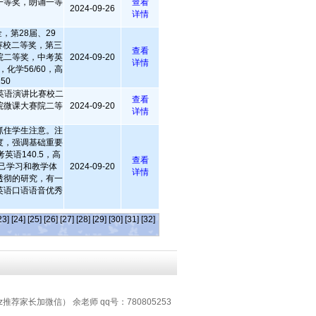
一等奖，朗诵一等
查看
2024-09-26
详情
，第28届、29
比赛校二等奖，第三
查看
院二等奖，中考英
2024-09-20
详情
0，化学56/60，高
50
”英语演讲比赛校二
查看
院微课大赛院二等
2024-09-20
详情
抓住学生注意。注
度，强调基础重要
英语140.5，高
查看
自己学习和教学体
2024-09-20
详情
透彻的研究，有一
英语口语语音优秀
23]
[24]
[25]
[26]
[27]
[28]
[29]
[30]
[31]
[32]
z推荐家长加微信） 余老师 qq号：780805253