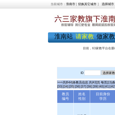
当前城市：
淮南市
[
切换其它城市
]
选择城市
淮南站
请家教
做家教
目前，63家教平台在册
ID
>>>共[644]条教员信息 共[43]页 每页[15]
[33]
[34]
[35]
[36]
[37]
[38]
[39]
[40]
[41]
[42
教员
姓名
目前身份
编号
性别
学历