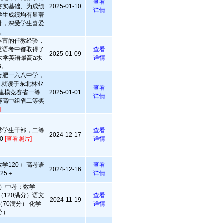
查看
夯实基础、为成绩
2025-01-10
详情
学生成绩均有显著
升，深受学生喜爱
。
丰富的任教经验，
英语考中都取得了
查看
2025-01-09
大学英语最高a水
详情
6。
合肥一六八中学，
+，就读于东北林业
查看
学建模竞赛省一等
2025-01-01
详情
赛高中组省二等奖
]
秀学生干部，二等
查看
2024-12-17
0
[查看照片]
详情
学120＋ 高考语
查看
2024-12-16
125＋
详情
）中考：数学
6（120满分）语文
查看
2024-11-19
（70满分） 化学
详情
满分）