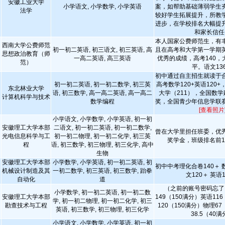
安徽工业大学
小学语文, 小学数学, 小学英语
案，如帮助基础薄弱学生
法学
较好学生拓展提升，所教
进步，在学校排名大幅提
和家长信任
本人国家公费师范生，有
西南大学公费师范
初一初二英语, 初三语文, 初三英语, 高
且在高考和大学第一学期
思想政治教育（师
一高二英语, 高三英语
优秀的成绩，高考140，
范）
平。语文13
初中通过自主招生就读于
初一初二英语, 初一初二数学, 初三英
高考数学120+英语120
东北林业大学
语, 初三数学, 高一高二英语, 高一高二
大学（211），全国数
计算机科学与技术
数学编程
奖，全国青少年信息学联
[查看照片
小学语文, 小学数学, 小学英语, 初一初
安徽理工大学本部
二语文, 初一初二英语, 初一初二数学,
曾在大学里担任班委，优
光电信息科学与工
初一初二物理, 初一初二化学, 初三英
奖学金，班级排名前1
程
语, 初三数学, 初三物理, 初三化学, 高中
生物
安徽理工大学本部
小学数学, 小学英语, 初一初二英语, 初
初中中考理化合卷140＋ 数
机械设计制造及其
一初二数学, 初三英语, 初三数学, 跆拳
文120＋ 英语
自动化
道
（之前的账号密码忘了
小学数学, 初一初二英语, 初一初二数
安徽理工大学本部
149（150满分）英语11
学, 初一初二物理, 初一初二化学, 初三
勘查技术与工程
120（150满分）物理67
英语, 初三数学, 初三物理, 初三化学
38.5（40
小学语文, 小学数学, 小学英语, 初一初