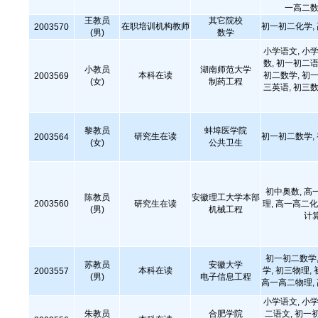
一高二数
王教员
其它院校
在职培训机构教师
初一初二化学,
2003570
(男)
数学
小学语文, 小学
数, 初一初二语
小教员
湖南师范大学
本科在读
初二数学, 初一
2003569
(女)
制药工程
三英语, 初三数
黎教员
蚌埠医学院
研究生在读
初一初二数学,
2003564
(女)
公共卫生
初中奥数, 高
陈教员
安徽理工大学本部
2003560
研究生在读
理, 高一高二化
(男)
机械工程
计
初一初二数学,
苏教员
安徽大学
本科在读
学, 初三物理,
2003557
(男)
电子信息工程
高一高二物理,
小学语文, 小学
朱教员
合肥学院
二语文, 初一