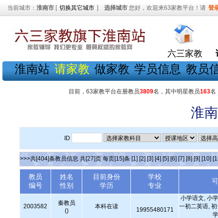
当前城市：
淮南市
[
切换其它城市
]
选择城市
您好，欢迎来63家教平台！请
登
六三家教
淮南站
请家教
做家教
学员信息
教员
目前，63家教平台在册教员
3809
名，其中明星教员
163
名
淮南
ID
>>>共[404]条教员信息 共[27]页 每页[15]条
[1]
[2]
[3]
[4]
[5]
[6]
[7]
[8]
[9]
[10]
[1
教员
姓名
目前身份
学校
编号
性别
学历
专业
小学语文, 小学
秦教员
2003582
本科在读
一初二英语, 
19955480171
()
学