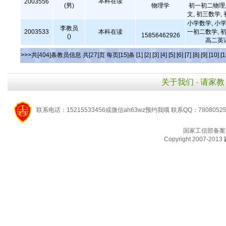
本科在读
2003556
(男)
物理学
初一初二物理,
文, 初三数学,
小学数学, 小学
李教员
2003533
本科在读
一初二数学, 初
15856462926
()
高二英
>>>共[404]条教员信息 共[27]页 每页[15]条
[1]
[2]
[3]
[4]
[5]
[6]
[7]
[8]
[9]
[10]
[1
关于我们
-
请家教
联系电话：15215533456或微信ah63wz预约我哦 联系QQ：7808052
国家工信部备案
Copyright 2007-2013