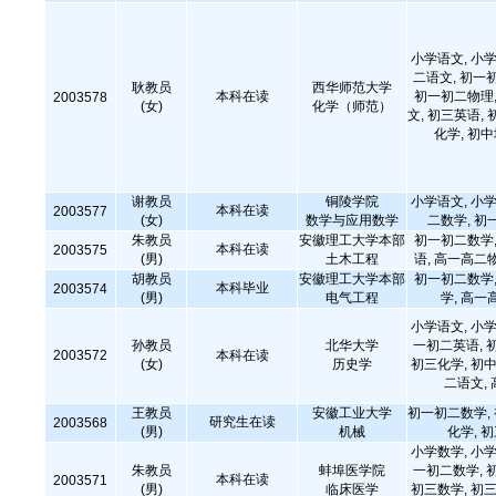
小学语文, 小学
二语文, 初一
耿教员
西华师范大学
本科在读
初一初二物理,
2003578
(女)
化学（师范）
文, 初三英语, 
化学, 初
谢教员
铜陵学院
小学语文, 小学
本科在读
2003577
(女)
数学与应用数学
二数学, 初
朱教员
安徽理工大学本部
初一初二数学,
本科在读
2003575
(男)
土木工程
语, 高一高二
胡教员
安徽理工大学本部
初一初二数学,
本科毕业
2003574
(男)
电气工程
学, 高一
小学语文, 小学
孙教员
北华大学
一初二英语, 
2003572
本科在读
(女)
历史学
初三化学, 初中
二语文,
王教员
安徽工业大学
初一初二数学,
研究生在读
2003568
(男)
机械
化学, 
小学数学, 小学
朱教员
蚌埠医学院
一初二数学, 
本科在读
2003571
(男)
临床医学
初三数学, 初三