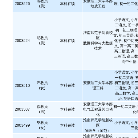
袁教员
安徽理工大学本部
2003526
本科在读
理, 初一初二化
(男)
地质工程
小学语文, 小学
二语文, 初一
初一初二物理,
淮南师范学院新校
文, 初三英语, 
胡教员
区
2003524
本科在读
化学, 初中历史
(男)
数据科学与大数据
文, 高一高二英
技术
高二物理, 高一
三英语, 高三数
高中生物
小学语文, 小学
一初二英语, 
严教员
安徽理工大学本部
初三物理, 初三
本科在读
2003510
(女)
理工科
二语文, 高一
高三数学, 高
治, 英语口语
安徽理工大学本部
徐教员
初一初二英语,
2003507
本科在读
电气工程及其自动
(男)
化
化
淮南师范学院新校
毕教员
小学语文, 小学
2003499
本科在读
区
(女)
三物
物理学（师范）
淮南师范学院新校