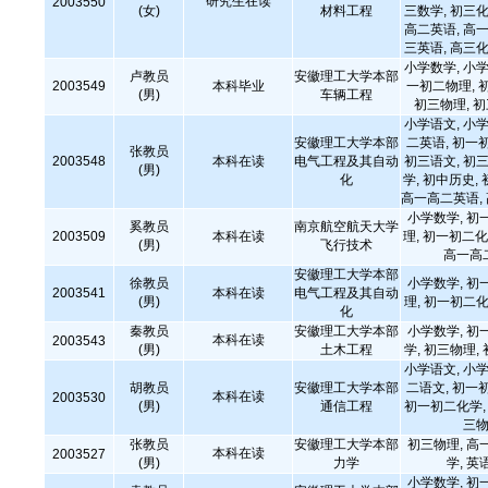
研究生在读
2003550
(女)
材料工程
三数学, 初三化
高二英语, 高一
三英语, 高三化
小学数学, 小学
卢教员
安徽理工大学本部
2003549
本科毕业
一初二物理, 
(男)
车辆工程
初三物理, 
小学语文, 小学
安徽理工大学本部
二英语, 初一
张教员
2003548
本科在读
电气工程及其自动
初三语文, 初三
(男)
化
学, 初中历史,
高一高二英语,
小学数学, 初
奚教员
南京航空航天大学
2003509
本科在读
理, 初一初二化
(男)
飞行技术
高一高
安徽理工大学本部
徐教员
小学数学, 初
2003541
本科在读
电气工程及其自动
(男)
理, 初一初二化
化
秦教员
安徽理工大学本部
小学数学, 初
本科在读
2003543
(男)
土木工程
学, 初三物理,
小学语文, 小学
胡教员
安徽理工大学本部
二语文, 初一
本科在读
2003530
(男)
通信工程
初一初二化学, 
三物
张教员
安徽理工大学本部
初三物理, 高
本科在读
2003527
(男)
力学
学, 英
小学数学, 初