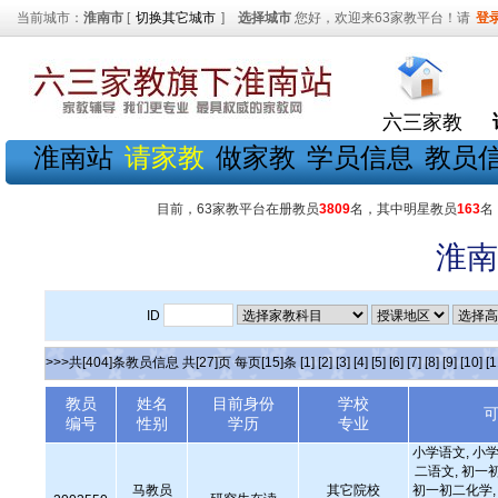
当前城市：
淮南市
[
切换其它城市
]
选择城市
您好，欢迎来63家教平台！请
登
六三家教
淮南站
请家教
做家教
学员信息
教员
目前，63家教平台在册教员
3809
名，其中明星教员
163
名
淮南
ID
>>>共[404]条教员信息 共[27]页 每页[15]条
[1]
[2]
[3]
[4]
[5]
[6]
[7]
[8]
[9]
[10]
[1
教员
姓名
目前身份
学校
编号
性别
学历
专业
小学语文, 小学
二语文, 初一
马教员
其它院校
初一初二化学, 