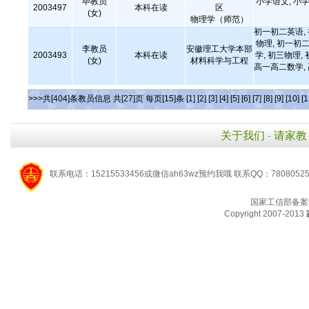
毕教员
小学语文, 小学
2003497
本科在读
区
(女)
物理学（师范）
初一初二英语,
物理, 初一初二
李教员
安徽理工大学本部
2003493
本科在读
学, 初三物理,
(女)
材料科学与工程
高一高二数学,
>>>共[404]条教员信息 共[27]页 每页[15]条
[1]
[2]
[3]
[4]
[5]
[6]
[7]
[8]
[9]
[10]
[1
关于我们
-
请家教
联系电话：15215533456或微信ah63wz预约我哦 联系QQ：7808052
国家工信部备案
Copyright 2007-2013