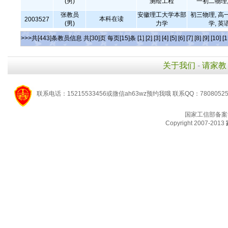
(男)
测绘工程
一初二物理,
张教员
安徽理工大学本部
初三物理, 高
本科在读
2003527
(男)
力学
学, 英
>>>共[443]条教员信息 共[30]页 每页[15]条
[1]
[2]
[3]
[4]
[5]
[6]
[7]
[8]
[9]
[10]
[1
关于我们
-
请家教
联系电话：15215533456或微信ah63wz预约我哦 联系QQ：7808052
国家工信部备案
Copyright 2007-2013