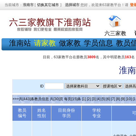
当前城市：
淮南市
[
切换其它城市
]
选择城市
您好，欢迎来63家教平台！请
登
六三家教
淮南站
请家教
做家教
学员信息
教员
目前，63家教平台在册教员
3809
名，其中明星教员
163
名
淮南
ID
>>>共[443]条教员信息 共[30]页 每页[15]条
[1]
[2]
[3]
[4]
[5]
[6]
[7]
[8]
[9]
[10]
[1
教员
姓名
目前身份
学校
编号
性别
学历
专业