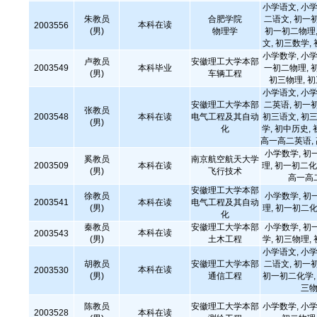
小学语文, 小学
朱教员
合肥学院
二语文, 初一
本科在读
2003556
(男)
物理学
初一初二物理,
文, 初三数学,
小学数学, 小学
卢教员
安徽理工大学本部
2003549
本科毕业
一初二物理, 
(男)
车辆工程
初三物理, 
小学语文, 小学
安徽理工大学本部
二英语, 初一
张教员
2003548
本科在读
电气工程及其自动
初三语文, 初三
(男)
化
学, 初中历史,
高一高二英语,
小学数学, 初
奚教员
南京航空航天大学
2003509
本科在读
理, 初一初二化
(男)
飞行技术
高一高
安徽理工大学本部
徐教员
小学数学, 初
2003541
本科在读
电气工程及其自动
(男)
理, 初一初二化
化
秦教员
安徽理工大学本部
小学数学, 初
本科在读
2003543
(男)
土木工程
学, 初三物理,
小学语文, 小学
胡教员
安徽理工大学本部
二语文, 初一
本科在读
2003530
(男)
通信工程
初一初二化学, 
三物
陈教员
安徽理工大学本部
小学数学, 小学
2003528
本科在读