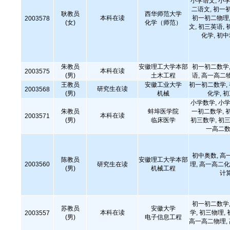
小学语文, 小学
二语文, 初一
耿教员
西华师范大学
本科在读
初一初二物理,
2003578
(女)
化学（师范）
文, 初三英语, 
化学, 初
朱教员
安徽理工大学本部
初一初二数学,
本科在读
2003575
(男)
土木工程
语, 高一高二
王教员
安徽工业大学
初一初二数学,
研究生在读
2003568
(男)
机械
化学, 
小学数学, 小学
朱教员
蚌埠医学院
一初二数学, 
本科在读
2003571
(男)
临床医学
初三数学, 初三
一高二数
初中奥数, 高
陈教员
安徽理工大学本部
2003560
研究生在读
理, 高一高二化
(男)
机械工程
计
初一初二数学,
苏教员
安徽大学
本科在读
学, 初三物理,
2003557
(男)
电子信息工程
高一高二物理,