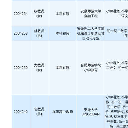
杨教员
安徽师范大学
小学语文, 小学
2004254
本科在读
(女)
金融工程
二语文
安徽理工大学本部
舒教员
初一初二数学,
2004253
本科在读
机械设计制造及其
(男)
学
自动化专业
小学语文, 小学
尤教员
合肥师范学院
2004250
本科在读
二语文, 初一初
(女)
小学教育
小学语文, 小学
数, 初一初二语
初二数学, 初
包教员
安徽大学
2004249
在职高中教师
学, 初三语文, 
(男)
JINGGUAN
物理, 初三化学,
中奥数, 高一
高一高二数