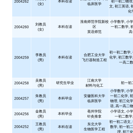
本科在读
初一初二物理,
2004262
(女)
临床医学
文, 初三英语, 
化
淮南师范学院新校
小学数学, 小学
刘教员
本科在读
区
一初二数学, 
2004260
(女)
英语师范
高
初一初二数学,
李教员
合肥工业大学
本科在读
化学, 初三数学,
2004259
(男)
飞行器制造工程
一高二数
吴教员
江南大学
研究生毕业
初一初
2004258
(男)
材料与化工
小学数学, 小学
朱教员
安徽医科大学
一初二化学, 初
本科毕业
2004257
(男)
临床医学
物理, 初三化学
语, 高一高二物
金教员
亳州学院
小学语文, 小学
本科毕业
2004256
(男)
针灸推拿
一初二数学,
初一初二语文,
王教员
东北大学
2004252
本科在读
数学, 初一初二
(男)
生物医学工程
理, 初三化