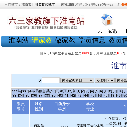
当前城市：
淮南市
[
切换其它城市
]
选择城市
您好，欢迎来63家教平台！请
登
六三家教
淮南站
请家教
做家教
学员信息
教员
目前，63家教平台在册教员
3809
名，其中明星教员
163
名
淮南
ID
>>>共[880]条教员信息 共[59]页 每页[15]条
[1]
[2]
[3]
[4]
[5]
[6]
[7]
[8]
[9]
[10]
[1
[33]
[34]
[35]
[36]
[37]
[38]
[39]
[40]
[41]
[42]
[43]
[44]
[45]
[46]
[47]
[48]
[49]
[50
教员
姓名
目前身份
学校
编号
性别
学历
专业
小学语文, 小学
二语文, 初一
何教员
安徽理工大学本部