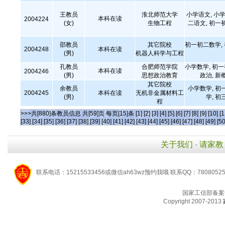
王教员
淮北师范大学
小学语文, 小学
本科在读
2004224
(女)
生物工程
二语文, 初一
邵教员
其它院校
初一初二数学,
2004248
本科在读
(男)
机器人科学与工程
孔教员
合肥师范学院
小学数学, 初
本科在读
2004246
(男)
思想政治教育
政治, 新
其它院校
余教员
小学数学, 初
2004245
本科在读
无机非金属材料工
(男)
学, 初
程
>>>共[880]条教员信息 共[59]页 每页[15]条
[1]
[2]
[3]
[4]
[5]
[6]
[7]
[8]
[9]
[10]
[1
[33]
[34]
[35]
[36]
[37]
[38]
[39]
[40]
[41]
[42]
[43]
[44]
[45]
[46]
[47]
[48]
[49]
[50
关于我们
-
请家教
联系电话：15215533456或微信ah63wz预约我哦 联系QQ：7808052
国家工信部备案
Copyright 2007-2013