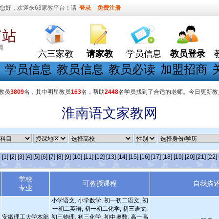
您好，欢迎来63家教平台！请
登录
免费注册
六三家教
请家教
学员信息
教员登录
学员信息
教员信息
教员必读
加盟招商
教员
3809
名，其中明星教员
163
名，帮助
2448
名学员找到了合适的老师。今日更新教
淮南语文家教网
条
[1]
[2]
[3]
[4]
[5]
[6]
[7]
[8]
[9]
[10]
[11]
[12]
[13]
[14]
[15]
[16]
[17]
[18]
[19]
[20]
[21]
[22]
学校
可教授课程
自我描
专业
小学语文, 小学数学, 初一初二语文, 初
一初二英语, 初一初二化学, 初三语文,
安徽理工大学本部
初三物理, 初三化学, 初中奥数, 高一高