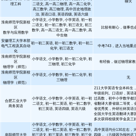
聊天
理工科
二语文, 高一高二物理, 高一高二化学,
高三数学, 高三物理, 高中历史地理政
治, 英语口语, 英语四级, 英语六级
小学语文, 小学数学, 小学英语, 初一初
淮南师范学院新校
二语文, 初一初二数学, 初三语文, 初三
区
比较有耐心，做事也
数学, 高一高二语文, 高一高二数学, 高
数学与应用数学
中生物
安徽理工大学本部
初一初二英语, 初一初二数学, 初一初二
电气工程及其自动
中考743，进入当地重
化学, 初三语文
化
淮南师范学院新校
小学语文, 小学数学, 初一初二化学, 初
区
有经验，做过物理家教
三物理, 初三化学
物理学（师范）
淮南师范学院新校
小学语文, 小学数学, 初一初二化学, 初
区
无
三物理
物理学（师范）
211大学英语专业本科生
年级前列。口语好，英语
小学语文, 小学数学, 小学英语, 初一初
过高数，初中小学数学都
合肥工业大学
二语文, 初一初二英语, 初一初二数学,
省翻译大赛省级二等奖，
商务英语
初三英语, 英语四级, 英语六级
省优秀奖，外研社杯英语
全国大学生英语翻译大赛
多次获得校级奖学金及三
小学语文, 小学数学, 小学英语, 初一初
二语文, 初一初二英语, 初一初二数学,
高中英语均分130左右，
阜阳师范大学
初三语文, 初三英语, 初三数学, 初三化
四级，（六级因为报的迟