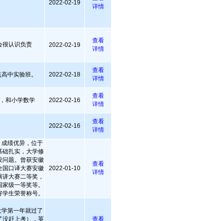
2022-02-19
详情
查看
会很认识负责
2022-02-19
详情
查看
点高中实验班。
2022-02-18
详情
查看
，和小学数学
2022-02-16
详情
查看
2022-02-16
详情
，成绩优异，位于
基础扎实，大学修
没问题。曾获安徽
查看
全国口译大赛安徽
2022-01-10
详情
演讲大赛二等奖，
国家级一等奖等。
好学生荣誉称号。
大学第一年就过了
了没赶上考），英
查看