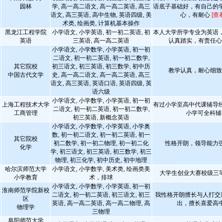
园林
学, 高一高二语文, 高一高二英语, 高三
语底子基础好，有自己的
语文, 高三英语, 高中生物, 英语四级, 美
心，有耐心
[查
术类, 绘画类, 计算机基本操作
黑龙江工程学院
小学语文, 小学英语, 初一初二英语, 初
本人大学所学专业为英语
英语
三英语, 高一高二英语
认真踏实，有责任
小学语文, 小学数学, 小学英语, 初一初
二语文, 初一初二英语, 初一初二数学,
其它院校
初三语文, 初三英语, 初三数学, 初中历
教学认真，耐心细
中国古代文学
史, 高一高二语文, 高一高二英语, 高三
语文, 高三英语, 英语口语, 英语四级, 英
语六级
小学语文, 小学数学, 小学英语, 初一初
上海工程技术大学
有过小学至高中代课辅导
二语文, 初一初二英语, 初一初二数学,
工商管理
小学可全科辅
初三英语, 新概念英语
小学语文, 小学数学, 小学英语, 小学奥
数, 初一初二语文, 初一初二英语, 初一
其它院校
初二数学, 初一初二物理, 初一初二化
性格开朗，领导能力
化学
学, 初三语文, 初三英语, 初三数学, 初三
物理, 初三化学, 初中历史, 初中地理
哈尔滨师范大学
小学语文, 小学数学, 美术类, 绘画类美
大学生创业大赛校级三
小学教育
术，排球
小学语文, 小学数学, 小学英语, 初一初
淮南师范学院新校
二语文, 初一初二英语, 初三语文, 初三
我性格开朗擅长与人打交
区
英语, 高一高二英语, 高一高二物理, 高
出，擅长喜爱高
物理学
三物理
阜阳师范大学