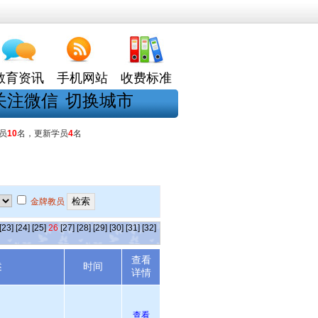
教育资讯
手机网站
收费标准
关注微信
切换城市
员
10
名，更新学员
4
名
金牌教员
[23]
[24]
[25]
26
[27]
[28]
[29]
[30]
[31]
[32]
查看
述
时间
详情
查看