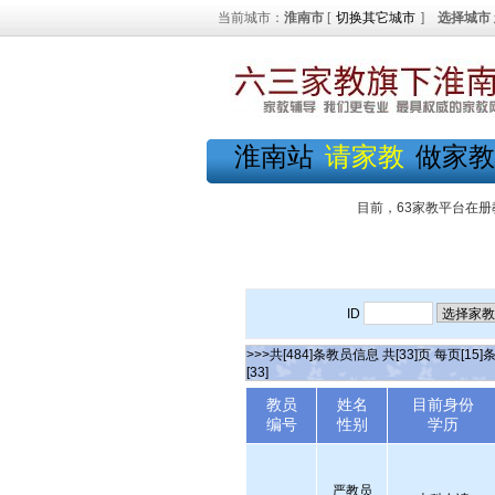
当前城市：
淮南市
[
切换其它城市
]
选择城市
淮南站
请家教
做家教
目前，63家教平台在册
ID
>>>共[484]条教员信息 共[33]页 每页[15]
[33]
教员
姓名
目前身份
编号
性别
学历
严教员