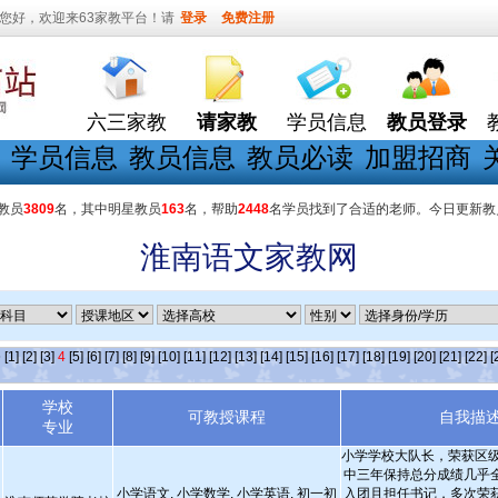
您好，欢迎来63家教平台！请
登录
免费注册
六三家教
请家教
学员信息
教员登录
学员信息
教员信息
教员必读
加盟招商
教员
3809
名，其中明星教员
163
名，帮助
2448
名学员找到了合适的老师。今日更新教
淮南语文家教网
条
[1]
[2]
[3]
4
[5]
[6]
[7]
[8]
[9]
[10]
[11]
[12]
[13]
[14]
[15]
[16]
[17]
[18]
[19]
[20]
[21]
[22]
[
学校
可教授课程
自我描
专业
小学学校大队长，荣获区级
中三年保持总分成绩几乎
小学语文, 小学数学, 小学英语, 初一初
入团且担任书记，多次荣