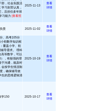
干部，社会实践活
查看
2025-11-13
 学习刻苦认真，
详情
记，且担任多年班
学习能力
[查看照
查看
负责
2025-11-02
详情
分、高考105分
通小初数学知识框
强：覆盖小学、初
辅导需求。 理科
含高等数学，可以
查看
00），有较强的理
2025-10-19
详情
善于沟通，能及时
，会按学生情况制
度，确保辅导效
学生的思维逻辑清
查看
学150
2025-10-17
详情