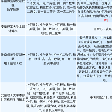
淮南师范学院老校
二语文, 初一初二英语, 初一初二数学,
奖 高中三好学生，优秀班
区
初三语文, 初三英语, 初三数学, 高一高
动作为队长荣获校级一等奖
数字经济
二语文, 高一高二英语, 高一高二数学
有很多自己总结的学习笔
长具有极好的沟通能力，
片]
小学语文, 小学数学, 小学英语, 初一初
安徽理工大学本部
二英语, 初一初二数学, 初三英语, 初三
有耐心，认真
计算机
物理, 初三化学
数学基础扎实：中考125
（均为满分150分），精
架与考点。 经验适配性
中、高中知识，能满足不同
淮南师范学院新校
小学语文, 小学数学, 初一初二数学, 初
思维加持：大学课程中包
区
一初二物理, 高一高二数学, 高一高二物
取得90分的成绩（满分1
电子信息工程
理, 高中生物
科思维逻辑。 性格开朗，
调整上课方式。 备课认真
定计划，课后反馈学习进
果。 注重方法传授，帮助
晰。
小学数学, 小学英语, 小学奥数, 初一初
二语文, 初一初二英语, 初一初二数学,
初一初二物理, 初一初二化学, 初三语
安徽理工大学本部
文, 初三英语, 初三数学, 初三物理, 初三
中考英语143，数
计算机科学与技术
化学, 初中历史, 初中奥数, 高一高二英
语, 英语四级, 英语六级, 计算机基本操
作, 计算机应用中级