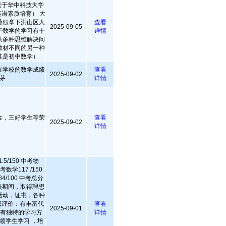
就读于华中科技大学
语素质培育） 大
暑假拿下洪山区人
查看
2025-09-05
于数学的学习有十
详情
供多种思维解决问
教材不同的另一种
其是初中数学）
在学校的数学成绩
查看
2025-09-02
茅
详情
金，三好学生等荣
查看
2025-09-02
详情
5/150 中考物
高考数学117 /150
4/100 中考总分
 在校期间，取得理想
活动，证书，各种
自我评价：有丰富代
查看
2025-09-01
，有独特的学习方
详情
领学生学习 ，培