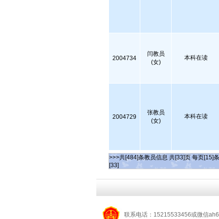
闫教员
本科在读
2004734
(女)
张教员
本科在读
2004729
(女)
>>>共[484]条教员信息 共[33]页 每页[15]
[33]
联系电话：15215533456或微信ah6