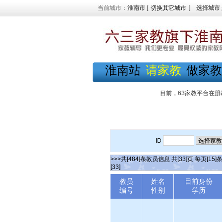
当前城市：
淮南市
[
切换其它城市
]
选择城市
淮南站
请家教
做家教
目前，63家教平台在册
ID
>>>共[484]条教员信息 共[33]页 每页[15]
[33]
教员
姓名
目前身份
编号
性别
学历