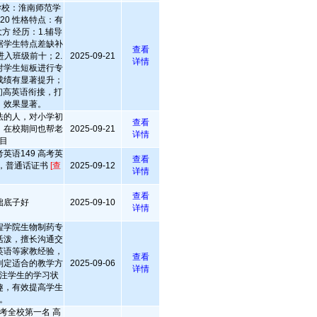
学校：淮南师范学
20 性格特点：有
方 经历：1.辅导
据学生特点差缺补
查看
入班级前十；2.
2025-09-21
详情
对学生短板进行专
成绩有显著提升；
初高英语衔接，打
，效果显著。
法的人，对小学初
查看
，在校期间也帮老
2025-09-21
详情
目
英语149 高考英
查看
秀，普通话证书
[查
2025-09-12
详情
查看
础底子好
2025-09-10
详情
程学院生物制药专
活泼，擅长沟通交
英语等家教经验，
查看
制定适合的教学方
2025-09-06
详情
注学生的学习状
趣，有效提高学生
。
考全校第一名 高