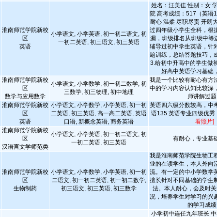
姓名：汪美佳 性别：女 
院 高考成绩：517（英语1
耐心 温柔 尽职尽责 开朗大
淮南师范学院新校
过四年级小学生全科，根
小学语文, 小学英语, 初一初二语文, 初
区
漏，班级排名从班级中等进
一初二英语, 初三语文, 初三英语
英语
辅导过初中学生英语，针
题训练，总结答题技巧，
3.给初中升高中的学生做
好高中英语学习基础
淮南师范学院新校
我是一个比较有耐心有方
小学语文, 小学数学, 初一初二数学, 初
区
中的学习内容认知比较深
三数学, 初三物理, 初中地理
数学与应用数学
师讲解过题
淮南师范学院新校
小学语文, 小学数学, 小学英语, 初一初
英语四六级分数较高，中考
区
二英语, 初三英语, 高一高二英语, 英语
语135 英语专业四级优
英语
口语, 新概念英语, 商务英语
看照片]
淮南师范学院新校
小学语文, 小学英语, 初一初二语文, 初
区
有耐心，专业基
一初二英语, 初三英语
汉语言文学师范类
我是淮南师范学院生物工
业的在读学生，本人外向
淮南师范学院新校
小学语文, 小学数学, 小学英语, 初一初
流。有一定的中小学数学
区
二语文, 初一初二英语, 初一初二数学,
擅长针对不同基础的学生
生物制药
初三语文, 初三英语, 初三数学
法。本人耐心，会及时关
况，培养学生对学习的兴
的学习成绩
小学初中连任九年班长 中