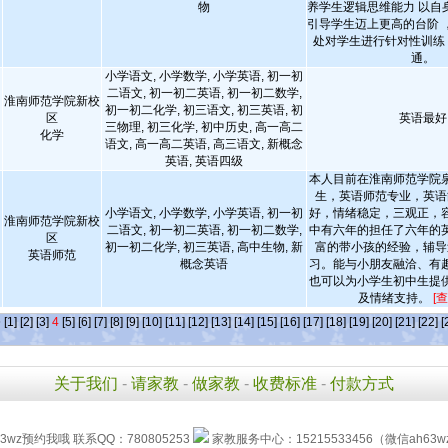
物
养学生逻辑思维能力 以自
引导学生迈上更高的台阶 
处对学生进行针对性训练
通。
小学语文, 小学数学, 小学英语, 初一初
二语文, 初一初二英语, 初一初二数学,
淮南师范学院新校
初一初二化学, 初三语文, 初三英语, 初
区
英语最好
三物理, 初三化学, 初中历史, 高一高二
化学
语文, 高一高二英语, 高三语文, 新概念
英语, 英语四级
本人目前在淮南师范学院
生，英语师范专业，英语
小学语文, 小学数学, 小学英语, 初一初
好，情绪稳定，三观正，
淮南师范学院新校
二语文, 初一初二英语, 初一初二数学,
中有六年的担任了六年的
区
初一初二化学, 初三英语, 高中生物, 新
富的带小孩的经验，辅导
英语师范
概念英语
习。能与小朋友融洽、有
也可以为小学生初中生提
及情绪支持。
[
条
[1]
[2]
[3]
4
[5]
[6]
[7]
[8]
[9]
[10]
[11]
[12]
[13]
[14]
[15]
[16]
[17]
[18]
[19]
[20]
[21]
[22]
[
关于我们
-
请家教
-
做家教
-
收费标准
-
付款方式
3wz预约我哦 联系QQ：780805253
家教服务中心：15215533456（微信ah63w