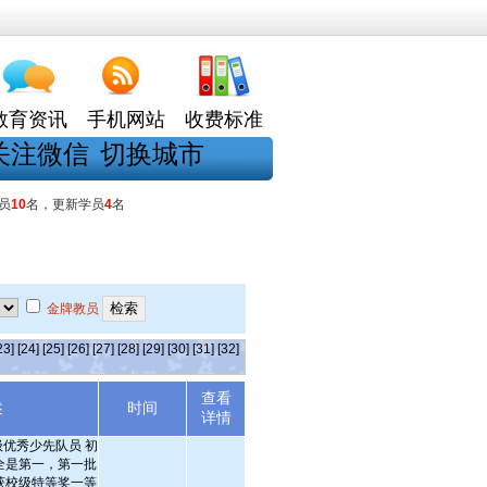
教育资讯
手机网站
收费标准
关注微信
切换城市
员
10
名，更新学员
4
名
金牌教员
23]
[24]
[25]
[26]
[27]
[28]
[29]
[30]
[31]
[32]
查看
述
时间
详情
优秀少先队员 初
全是第一，第一批
获校级特等奖一等