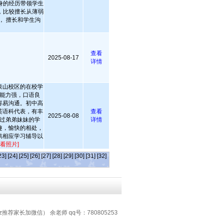
身的经历带领学生
，比较擅长从薄弱
， 擅长和学生沟
查看
2025-08-17
详情
泉山校区的在校学
能力强，口语良
容易沟通。初中高
英语科代表，有丰
查看
2025-08-08
过弟弟妹妹的学
详情
趣，愉快的相处，
供相应学习辅导以
查看照片]
23]
[24]
[25]
[26]
[27]
[28]
[29]
[30]
[31]
[32]
z推荐家长加微信） 余老师 qq号：780805253