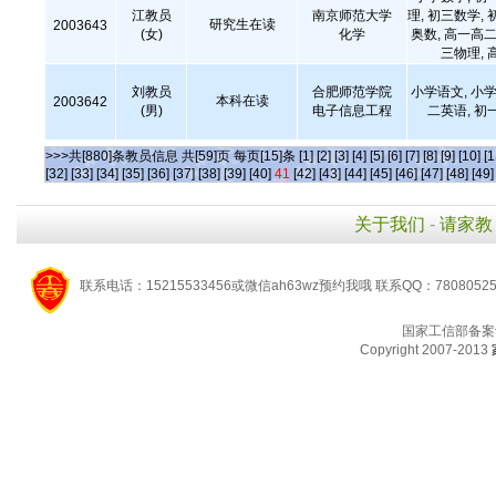
江教员
南京师范大学
理, 初三数学, 
研究生在读
2003643
(女)
化学
奥数, 高一高二
三物理, 
刘教员
合肥师范学院
小学语文, 小学
本科在读
2003642
(男)
电子信息工程
二英语, 初
>>>共[880]条教员信息 共[59]页 每页[15]条
[1]
[2]
[3]
[4]
[5]
[6]
[7]
[8]
[9]
[10]
[1
[32]
[33]
[34]
[35]
[36]
[37]
[38]
[39]
[40]
41
[42]
[43]
[44]
[45]
[46]
[47]
[48]
[49]
关于我们
-
请家教
联系电话：15215533456或微信ah63wz预约我哦 联系QQ：7808052
国家工信部备案
Copyright 2007-2013