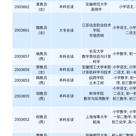
童教员
安徽师范大学
本科在读
小学语文,
2003662
(女)
新闻学
江苏信息职业技术
魏教员
小学语文, 小学
2003661
大专在读
学院
(女)
二语文
市场营销
长安大学
杨教员
小学数学, 初一
2003657
本科在读
数学类信息与计算
(男)
科学
訾教员
安徽理工大学本部
小学语文, 小学
本科在读
2003656
(女)
计算机科学与技术
二语文, 初一
顾教员
皖西学院
小学数学, 初
本科在读
2003653
(男)
土木工程
理, 初三数学
小学语文, 小学
胡教员
蚌埠学院
二语文, 初一
本科在读
2003655
(男)
数学与应用数学
初三数学, 初三
小学数学, 小学
程教员
上海海事大学
一初二数学, 
2003652
本科在读
(男)
航海
初三化学, 高
曹教员
安徽师范大学
初一初二数学,