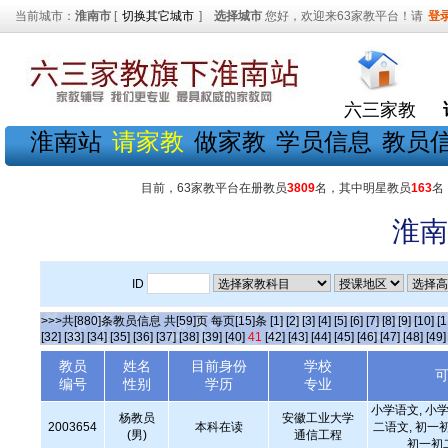
当前城市：
淮南市
[
切换其它城市
]
选择城市
您好，欢迎来63家教平台！请
登
六三家教
淮南站
请家教
做家教
学员信息
教员
目前，63家教平台在册教员
3809
名，其中明星教员
163
名
淮南
ID
>>>共[880]条教员信息 共[59]页 每页[15]条
[1]
[2]
[3]
[4]
[5]
[6]
[7]
[8]
[9]
[10]
[1
[32]
[33]
[34]
[35]
[36]
[37]
[38]
[39]
[40]
41
[42]
[43]
[44]
[45]
[46]
[47]
[48]
[49]
教员
姓名
目前身份
学校
编号
性别
学历
专业
小学语文, 小学
杨教员
安徽工业大学
2003654
本科在读
二语文, 初一
(男)
通信工程
初一初