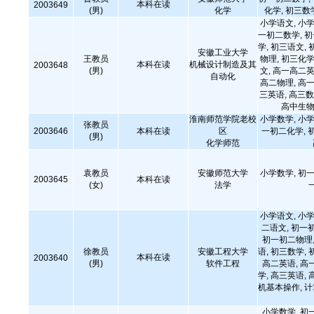
本科在读
2003649
(男)
化学
化学, 初三数
小学语文, 小学
一初二数学, 
学, 初三语文, 
安徽工业大学
王教员
物理, 初三化学
本科在读
机械设计制造及其
2003648
(男)
文, 高一高二英
自动化
高二物理, 高一
三英语, 高三数
高中生物
淮南师范学院老校
小学数学, 小学
张教员
2003646
本科在读
区
一初二化学, 
(男)
化学师范
袁教员
安徽师范大学
小学数学, 初一
2003645
本科在读
(女)
法学
小学语文, 小学
二语文, 初一
初一初二物理,
徐教员
安徽工程大学
语, 初三数学, 
本科在读
2003640
(男)
软件工程
高二英语, 高
学, 高三英语, 
机基本操作, 
小学数学, 初