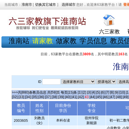
当前城市：
淮南市
[
切换其它城市
]
选择城市
您好，欢迎来63家教平台！请
登
六三家教
淮南站
请家教
做家教
学员信息
教员
目前，63家教平台在册教员
3809
名，其中明星教员
163
名
淮南
ID
>>>共[880]条教员信息 共[59]页 每页[15]条
[1]
[2]
[3]
[4]
[5]
[6]
[7]
[8]
[9]
[10]
[1
[32]
[33]
[34]
[35]
[36]
[37]
[38]
[39]
[40]
[41]
[42]
43
[44]
[45]
[46]
[47]
[48]
[49]
教员
姓名
目前身份
学校
编号
性别
学历
专业
刘教员
宿州学院
本科在读
初一初二数学
2003605
(女)
新能源
小学数学, 小学