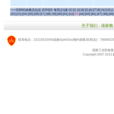
>>>共[880]条教员信息 共[59]页 每页[15]条
[1]
[2]
[3]
[4]
[5]
[6]
[7]
[8]
[9]
[10]
[1
[32]
[33]
[34]
[35]
[36]
[37]
[38]
[39]
[40]
[41]
[42]
43
[44]
[45]
[46]
[47]
[48]
[49]
关于我们
-
请家教
联系电话：15215533456或微信ah63wz预约我哦 联系QQ：7808052
国家工信部备案
Copyright 2007-2013