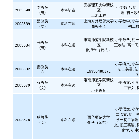
安徽理工大学新校
李教员
小学数学, 初
2003590
本科毕业
区
(男)
理, 初三数
土木工程
潘教员
上海对外经贸大学
小学数学, 小学
本科在读
2003589
(女)
商务英语
一初二数
淮南师范学院新校
小学数学, 初一
张教员
本科在读
区
三物理, 高一
2003584
(男)
物理学（师范）
小学语文, 小学
秦教员
2003582
本科在读
一初二英语, 
19955480171
()
学
淮南师范学院新校
蔡教员
小学语文, 小学
2003579
本科在读
区
(女)
二语文, 
小学教育
小学语文, 小学
二语文, 初一
耿教员
西华师范大学
本科在读
初一初二物理,
2003578
(女)
化学（师范）
文, 初三英语, 
化学, 初