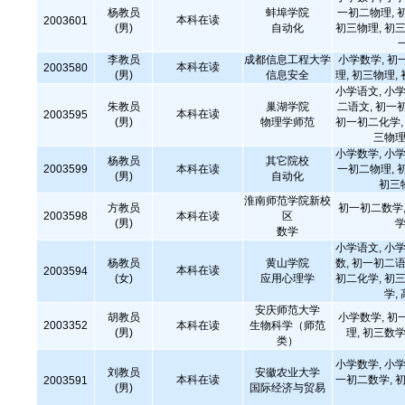
杨教员
蚌埠学院
一初二物理, 
本科在读
2003601
(男)
自动化
初三物理, 初三
李教员
成都信息工程大学
小学数学, 初
本科在读
2003580
(男)
信息安全
理, 初三物理,
小学语文, 小学
朱教员
巢湖学院
二语文, 初一
本科在读
2003595
(男)
物理学师范
初一初二化学, 
三物理
小学数学, 小学
杨教员
其它院校
2003599
本科在读
一初二物理, 
(男)
自动化
初三
淮南师范学院新校
方教员
初一初二数学,
2003598
本科在读
区
(男)
学
数学
小学语文, 小学
杨教员
黄山学院
数, 初一初二语
本科在读
2003594
(女)
应用心理学
初二化学, 初三
学,
安庆师范大学
胡教员
小学数学, 初
2003352
本科在读
生物科学（师范
(男)
理, 初三数学
类）
小学数学, 小学
刘教员
安徽农业大学
本科在读
一初二数学, 初
2003591
(男)
国际经济与贸易