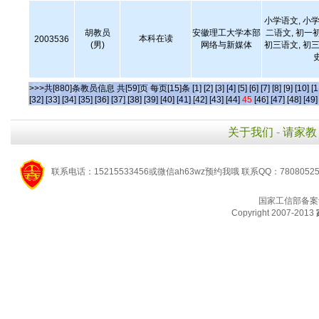
小学语文, 小学
胡教员
安徽理工大学本部
二语文, 初一
本科在读
2003536
(男)
网络与新媒体
初三语文, 初三
>>>共[880]条教员信息 共[59]页 每页[15]条
[1]
[2]
[3]
[4]
[5]
[6]
[7]
[8]
[9]
[10]
[1
[32]
[33]
[34]
[35]
[36]
[37]
[38]
[39]
[40]
[41]
[42]
[43]
[44]
45
[46]
[47]
[48]
[49]
关于我们
-
请家教
联系电话：15215533456或微信ah63wz预约我哦 联系QQ：7808052
国家工信部备案
Copyright 2007-2013