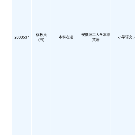
蔡教员
安徽理工大学本部
本科在读
小学语文,
2003537
(男)
英语