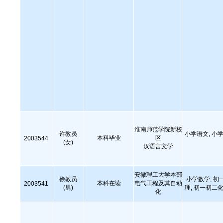
淮南师范学院新校
许教员
小学语文, 小学
本科毕业
区
2003544
(女)
汉语言文学
安徽理工大学本部
徐教员
小学数学, 初
本科在读
电气工程及其自动
2003541
(男)
理, 初一初二化
化