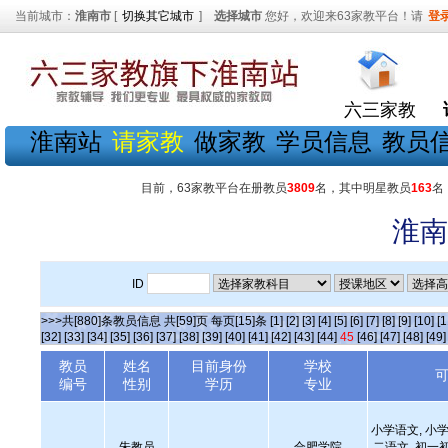
当前城市：
淮南市
[
切换其它城市
]
选择城市
您好，欢迎来63家教平台！请
登
六三家教
淮南站
请家教
做家教
学员信息
教员
目前，63家教平台在册教员
3809
名，其中明星教员
163
名
淮南
ID
>>>共[880]条教员信息 共[59]页 每页[15]条
[1]
[2]
[3]
[4]
[5]
[6]
[7]
[8]
[9]
[10]
[1
[32]
[33]
[34]
[35]
[36]
[37]
[38]
[39]
[40]
[41]
[42]
[43]
[44]
45
[46]
[47]
[48]
[49]
教员
姓名
目前身份
学校
编号
性别
学历
专业
小学语文, 小学
朱教员
合肥学院
二语文, 初一