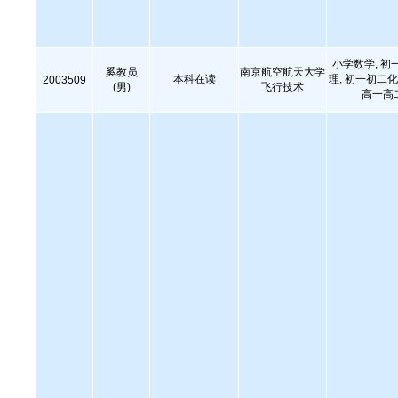
小学数学, 初
奚教员
南京航空航天大学
本科在读
理, 初一初二化
2003509
(男)
飞行技术
高一高