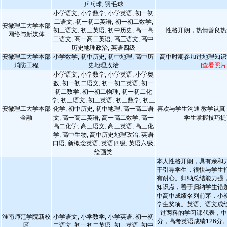
乒乓球, 羽毛球
小学语文, 小学数学, 小学英语, 初一初
二语文, 初一初二英语, 初一初二数学,
安徽理工大学本部
初三语文, 初三英语, 初中历史, 高一高
性格开朗，热情善良热
网络与新媒体
二语文, 高一高二英语, 高三语文, 高中
历史地理政治, 英语四级
安徽理工大学本部
小学数学, 初中历史, 初中地理, 高中历
高中时期参加过地理知识
消防工程
史地理政治
[查看照片
小学语文, 小学数学, 小学英语, 小学奥
数, 初一初二语文, 初一初二英语, 初一
初二数学, 初一初二物理, 初一初二化
学, 初三语文, 初三英语, 初三数学, 初三
安徽理工大学本部
化学, 初中历史, 初中地理, 高一高二语
喜欢与学生沟通 教学认真
金融
文, 高一高二英语, 高一高二数学, 高一
学生掌握技巧提
高二化学, 高三语文, 高三英语, 高三化
学, 高中生物, 高中历史地理政治, 英语
口语, 新概念英语, 英语四级, 英语六级,
绘画类
本人性格开朗，具有亲和
于引导学生，很快与学生
有耐心。归纳总结能力强
知识点，善于归纳学生错
中高中成绩名列前茅，小
学生奖项。英语、语文成
过两科的学习课代表，中
淮南师范学院新校
小学语文, 小学数学, 小学英语, 初一初
分，高考英语成绩126分
区
二语文, 初一初二英语, 初三英语, 初中