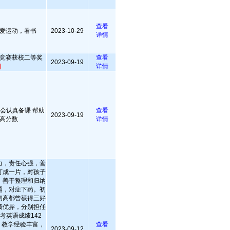
查看
爱运动，看书
2023-10-29
详情
竞赛获校二等奖
查看
2023-09-19
]
详情
 会认真备课 帮助
查看
2023-09-19
高分数
详情
力，责任心强，善
打成一片，对孩子
，善于整理和归纳
题，对症下药。初
初高都曾获得三好
绩优异，分别担任
考英语成绩142
。教学经验丰富，
查看
2023-09-12