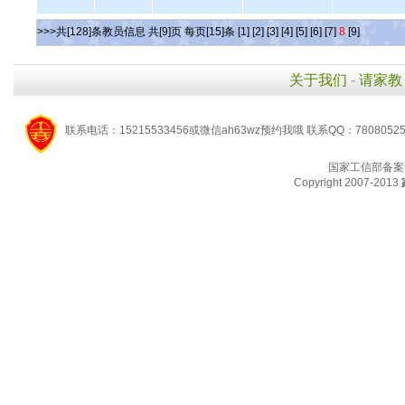
>>>共[128]条教员信息 共[9]页 每页[15]条
[1]
[2]
[3]
[4]
[5]
[6]
[7]
8
[9]
关于我们
-
请家教
联系电话：15215533456或微信ah63wz预约我哦 联系QQ：7808052
国家工信部备案
Copyright 2007-2013