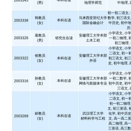
本科在读
2003345
(男)
地理学师范
中地理,
初一初二语文,
韩教员
马来西亚世纪大学
数学, 初三语文,
本科在读
2003338
(女)
国际金融会计
中历史, 初中地
历
小学语文, 小学
葛教员
安徽理工大学本部
2003326
研究生在读
一初二物理, 
(男)
土木工程
初三物理,
小学语文, 小学
二语文, 初一
侯教员
安徽理工大学本部
2003322
本科在读
初三语文, 初三
(女)
外语
史, 初中地理,
小学语文, 小学
孙教员
安徽理工大学本部
一初二数学, 
本科在读
2003316
(女)
网络与新媒体专业
初中历史, 初中
三语文,
小学语文, 小学
二语文, 初一
初一初二物理,
文, 初三英语, 
郝教员
武汉理工大学
化学, 初中历史
本科在读
2003289
(女)
材料科学与工程
文, 高一高二英
高二物理, 高一
三英语, 高三数