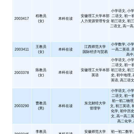
小学语文, 小学
程教员
安徽理工大学本部
二语文, 初一
2003417
本科在读
(女)
人力资源管理专业
初三语文, 初三
二语文, 高一
小学数学, 小学
王教员
江西师范大学
2003411
本科在读
一高二英语, 
(女)
国际经济与贸易
高中
小学语文, 小学
二语文, 初一
陈教员
安徽理工大学本部
初三语文, 初三
本科在读
2003378
(女)
英语
史, 初中地理,
英语, 高三语文
小学语文, 小学
二语文, 初一
初一初二物理,
曹教员
东北财经大学
2003290
本科在读
文, 初三英语, 
(男)
管理学
化学, 初中历史
文, 高一高二英
高二化学,
李教员
安徽师范大学
初一初二数学, 