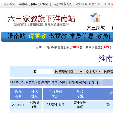
当前城市：
淮南市
[
切换其它城市
]
选择城市
您好，欢迎来63家教平台！请
登
六三家教
淮南站
请家教
做家教
学员信息
教员
目前，63家教平台在册教员
3809
名，其中明星教员
163
名
淮南
ID
>>>共[128]条教员信息 共[9]页 每页[15]条
[1]
[2]
[3]
[4]
[5]
[6]
[7]
8
[9]
教员
姓名
目前身份
学校
编号
性别
学历
专业
代教员
高中地理
在职高中教师
高中
2003427
(男)
地理