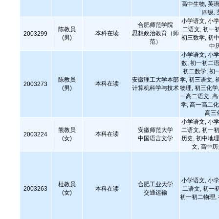
高中生物, 英语
四级,
小学语文, 小学
合肥师范学院
陈教员
二语文, 初一
本科在读
思想政治教育（师
2003299
(男)
初三数学, 初中
范）
中
小学语文, 小学
数, 初一初二语
初二数学, 初
陈教员
安徽理工大学本部
学, 初三语文, 
本科在读
2003273
(男)
计算机科学与技术
物理, 初三化学,
一高二语文, 
学, 高一高二化
高三
小学语文, 小学
熊教员
安徽师范大学
二语文, 初一初
本科在读
2003224
(女)
中国语言文学
历史, 初中地理
文, 高中
小学语文, 小学
杜教员
合肥工业大学
2003263
本科在读
二语文, 初一
(女)
交通运输
初一初二物理,