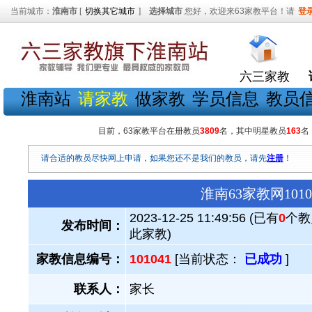
当前城市：
淮南市
[
切换其它城市
]
选择城市
您好，欢迎来63家教平台！请
登
六三家教
淮南站
请家教
做家教
学员信息
教员
目前，63家教平台在册教员
3809
名，其中明星教员
163
名
请合适的教员尽快网上申请，如果您还不是我们的教员，请先
注册
！
淮南63家教网10
2023-12-25 11:49:56 (已有
0
个教
发布时间：
此家教)
家教信息编号：
101041
[当前状态：
已成功
]
联系人：
家长