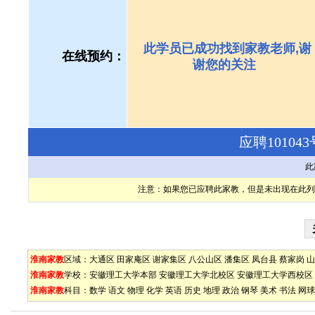
此学员已成功找到家教老师,谢
在线预约：
谢您的关注
应聘1010
此
注意：如果您已应聘此家教，但是未出现在此列
淮南家教
区域：
大通区
田家庵区
谢家集区
八公山区
潘集区
凤台县
蔡家岗
山
淮南家教
学校：
安徽理工大学本部
安徽理工大学北校区
安徽理工大学西校区
淮南家教
科目：
数学
语文
物理
化学
英语
历史
地理
政治
钢琴
美术
书法
网球