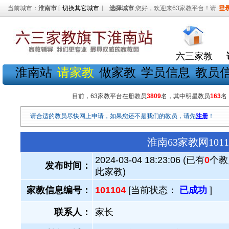
当前城市：
淮南市
[
切换其它城市
]
选择城市
您好，欢迎来63家教平台！请
登
六三家教
淮南站
请家教
做家教
学员信息
教员
目前，63家教平台在册教员
3809
名，其中明星教员
163
名
请合适的教员尽快网上申请，如果您还不是我们的教员，请先
注册
！
淮南63家教网10
2024-03-04 18:23:06 (已有
0
个教
发布时间：
此家教)
家教信息编号：
101104
[当前状态：
已成功
]
联系人：
家长