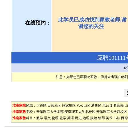
此学员已成功找到家教老师,谢
在线预约：
谢您的关注
应聘1011
此
注意：如果您已应聘此家教，但是未出现在此列
淮南家教
区域：
大通区
田家庵区
谢家集区
八公山区
潘集区
凤台县
蔡家岗
山
淮南家教
学校：
安徽理工大学本部
安徽理工大学北校区
安徽理工大学西校区
淮南家教
科目：
数学
语文
物理
化学
英语
历史
地理
政治
钢琴
美术
书法
网球