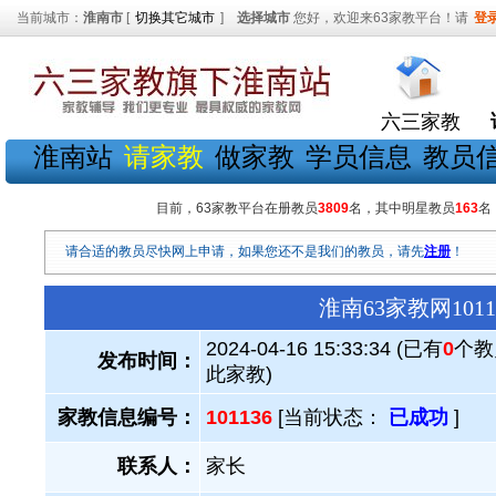
当前城市：
淮南市
[
切换其它城市
]
选择城市
您好，欢迎来63家教平台！请
登
六三家教
淮南站
请家教
做家教
学员信息
教员
目前，63家教平台在册教员
3809
名，其中明星教员
163
名
请合适的教员尽快网上申请，如果您还不是我们的教员，请先
注册
！
淮南63家教网10
2024-04-16 15:33:34 (已有
0
个教
发布时间：
此家教)
家教信息编号：
101136
[当前状态：
已成功
]
联系人：
家长