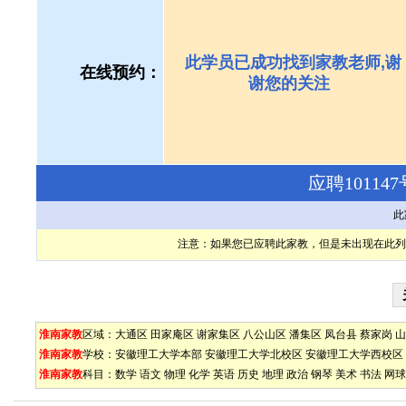
此学员已成功找到家教老师,谢
在线预约：
谢您的关注
应聘1011
此
注意：如果您已应聘此家教，但是未出现在此列
淮南家教
区域：
大通区
田家庵区
谢家集区
八公山区
潘集区
凤台县
蔡家岗
山
淮南家教
学校：
安徽理工大学本部
安徽理工大学北校区
安徽理工大学西校区
淮南家教
科目：
数学
语文
物理
化学
英语
历史
地理
政治
钢琴
美术
书法
网球