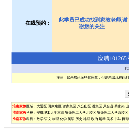
此学员已成功找到家教老师,谢
在线预约：
谢您的关注
应聘1012
此
注意：如果您已应聘此家教，但是未出现在此列
淮南家教
区域：
大通区
田家庵区
谢家集区
八公山区
潘集区
凤台县
蔡家岗
山
淮南家教
学校：
安徽理工大学本部
安徽理工大学北校区
安徽理工大学西校区
淮南家教
科目：
数学
语文
物理
化学
英语
历史
地理
政治
钢琴
美术
书法
网球