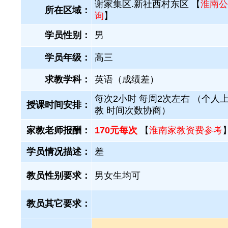
谢家集区.新社西村东区 【
淮南公
所在区域：
询
】
学员性别：
男
学员年级：
高三
求教学科：
英语（成绩差）
每次2小时 每周2次左右 （个人
授课时间安排：
教 时间次数协商）
家教老师报酬：
170元每次
【
淮南家教资费参考
学员情况描述：
差
教员性别要求：
男女生均可
教员其它要求：