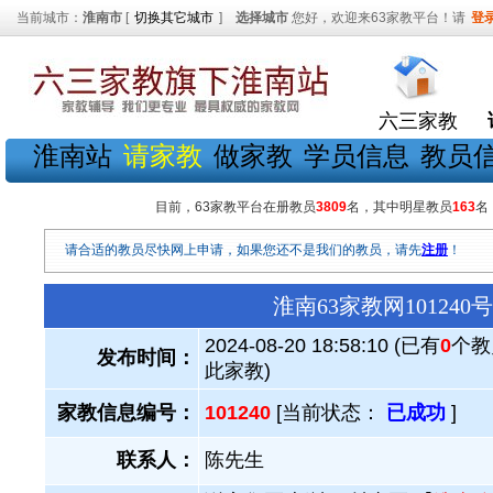
当前城市：
淮南市
[
切换其它城市
]
选择城市
您好，欢迎来63家教平台！请
登
六三家教
淮南站
请家教
做家教
学员信息
教员
目前，63家教平台在册教员
3809
名，其中明星教员
163
名
请合适的教员尽快网上申请，如果您还不是我们的教员，请先
注册
！
淮南63家教网1012
2024-08-20 18:58:10 (已有
0
个教
发布时间：
此家教)
家教信息编号：
101240
[当前状态：
已成功
]
联系人：
陈先生