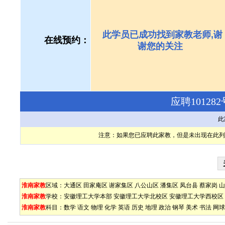
此学员已成功找到家教老师,谢
在线预约：
谢您的关注
应聘1012
此
注意：如果您已应聘此家教，但是未出现在此列
淮南家教
区域：
大通区
田家庵区
谢家集区
八公山区
潘集区
凤台县
蔡家岗
山
淮南家教
学校：
安徽理工大学本部
安徽理工大学北校区
安徽理工大学西校区
淮南家教
科目：
数学
语文
物理
化学
英语
历史
地理
政治
钢琴
美术
书法
网球