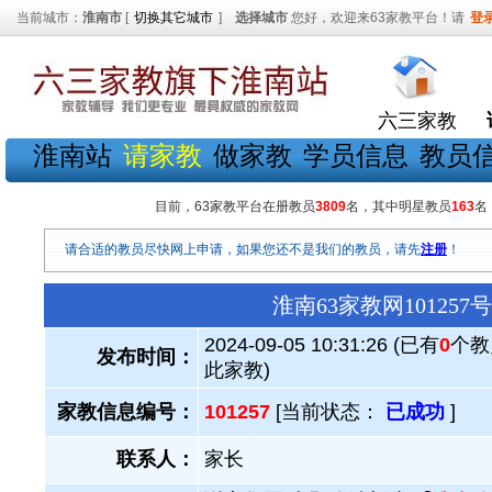
当前城市：
淮南市
[
切换其它城市
]
选择城市
您好，欢迎来63家教平台！请
登
六三家教
淮南站
请家教
做家教
学员信息
教员
目前，63家教平台在册教员
3809
名，其中明星教员
163
名
请合适的教员尽快网上申请，如果您还不是我们的教员，请先
注册
！
淮南63家教网1012
2024-09-05 10:31:26 (已有
0
个教
发布时间：
此家教)
家教信息编号：
101257
[当前状态：
已成功
]
联系人：
家长