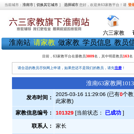
当前城市：
淮南市
[
切换其它城市
]
选择城市
您好，欢迎来63家教平台！请
登
六三家教
淮南站
请家教
做家教
学员信息
教员
目前，63家教平台在册教员
3809
名，其中明星教员
163
名
请合适的教员尽快网上申请，如果您还不是我们的教员，请先
注册
！
淮南63家教网10
2025-03-16 11:29:06 (已有
0
个教
发布时间：
此家教)
家教信息编号：
101329
[当前状态：
已成功
]
联系人：
家长