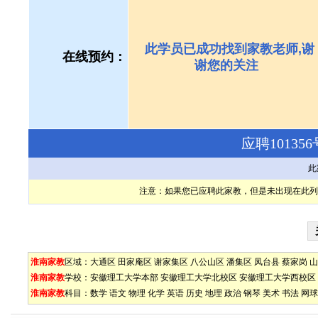
此学员已成功找到家教老师,谢
在线预约：
谢您的关注
应聘1013
此
注意：如果您已应聘此家教，但是未出现在此列
淮南家教
区域：
大通区
田家庵区
谢家集区
八公山区
潘集区
凤台县
蔡家岗
山
淮南家教
学校：
安徽理工大学本部
安徽理工大学北校区
安徽理工大学西校区
淮南家教
科目：
数学
语文
物理
化学
英语
历史
地理
政治
钢琴
美术
书法
网球