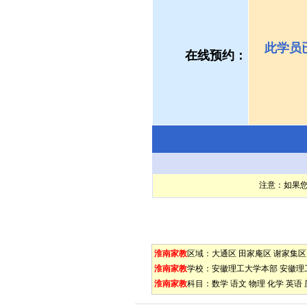
此学员
在线预约：
注意：如果
淮南家教
区域：
大通区
田家庵区
谢家集区
淮南家教
学校：
安徽理工大学本部
安徽理
淮南家教
科目：
数学
语文
物理
化学
英语