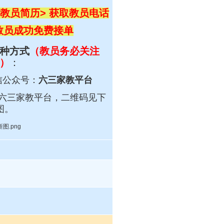
教员简历> 获取教员电话
 教员成功免费接单
种方式
（教员务必关注
）
：
信公众号：
六三家教平台
六三
家教平台，
二维码见下
图。