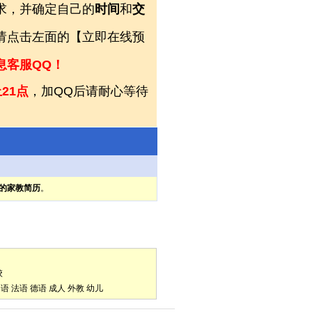
求，并确定自己的
时间
和
交
，请点击左面的【立即在线预
息客服QQ！
21点
，加QQ后请耐心等待
的家教简历
。
校
口语
法语
德语
成人
外教
幼儿