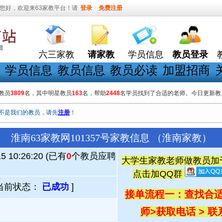
您好，欢迎来63家教平台！请
登录
免费注册
六三家教
请家教
学员信息
教员登录
学员信息
教员信息
教员必读
加盟招商
教员
3809
名，其中明星教员
163
名，帮助
2448
名学员找到了合适的老师。今日更新教
不是我们的教员，请先
注册
！
淮南63家教网101357号家教信息 （淮南家教）
15 10:26:20 (已有
0
个教员应聘
大学生家教老师做教员加千人
点击加QQ群
当前状态：
已成功
]
接单流程一：查找合适
师
>
获取电话 > 