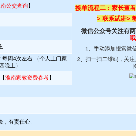
淮南公交查询
】
接单流程二：家长查看
> 联系试讲
>
微信公众号关注有两
哦
主
1、手动添加搜索微
 每周4次左右 （个人上门家
2、扫一扫
二维码，关注
三四晚上）
【
淮南家教资费参考
】
验，有责任心。