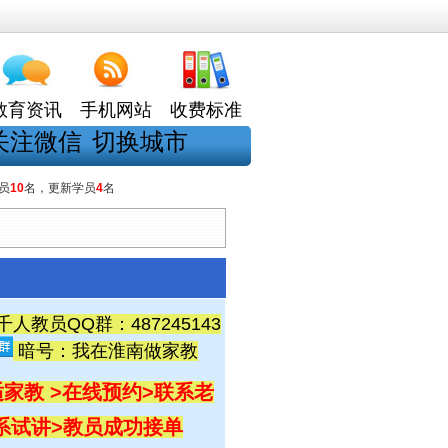
教育资讯
手机网站
收费标准
关注微信
切换城市
员
10
名，更新学员
4
名
教员QQ群：487245143
暗号：我在淮南做家教
家教 >在线预约
>联系老
联系试讲
>教员成功接单