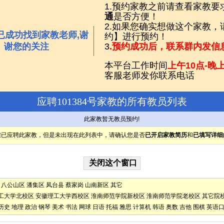
1.预约家教之前请查看家教要
通
是否方便！
2.如果您确实想做这个家教
已成功找到家教老师,谢
约】进行预约！
谢您的关注
3
.预约成功后，联系群内发信
本平台工作时间
上午10点-晚上
客服老师发你联系电话
应聘101384号家教的所有教员列表
此家教暂无教员预约!
您已应聘此家教，但是未出现在此列表中，请确认您是否
已开启家教简历
和
已填写详细
八公山区
潘集区
凤台县
蔡家岗
山南新区
其它
工大学北校区
安徽理工大学西校区
淮南师范学院新校区
淮南师范学院老校区
其它院
历史
地理
政治
钢琴
美术
书法
网球
日语
托福
雅思
计算机
韩语
奥数
吉他
围棋
英语