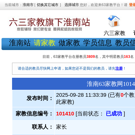
当前城市：
淮南市
[
切换其它城市
]
选择城市
您好，欢迎来63家教平台！请
登
六三家教
淮南站
请家教
做家教
学员信息
教员
目前，63家教平台在册教员
3809
名，其中明星教员
163
名
请合适的教员尽快网上申请，如果您还不是我们的教员，请先
注册
！
淮南63家教网10
2025-09-28 11:33:39 (已有
0
个教
发布时间：
此家教)
家教信息编号：
101410
[当前状态：
已成功
]
联系人：
家长