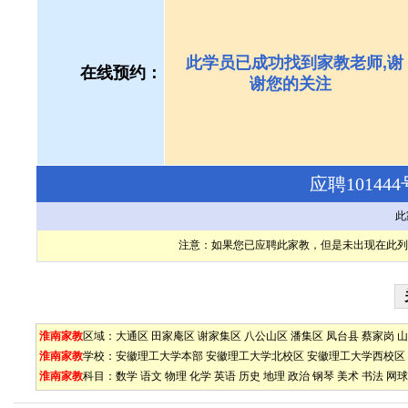
此学员已成功找到家教老师,谢
在线预约：
谢您的关注
应聘1014
此
注意：如果您已应聘此家教，但是未出现在此列
淮南家教
区域：
大通区
田家庵区
谢家集区
八公山区
潘集区
凤台县
蔡家岗
山
淮南家教
学校：
安徽理工大学本部
安徽理工大学北校区
安徽理工大学西校区
淮南家教
科目：
数学
语文
物理
化学
英语
历史
地理
政治
钢琴
美术
书法
网球