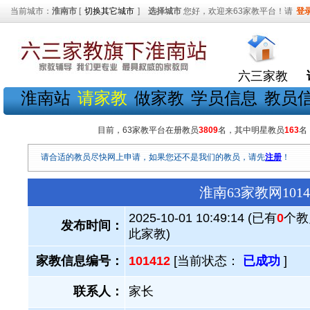
当前城市：
淮南市
[
切换其它城市
]
选择城市
您好，欢迎来63家教平台！请
登
六三家教
淮南站
请家教
做家教
学员信息
教员
目前，63家教平台在册教员
3809
名，其中明星教员
163
名
请合适的教员尽快网上申请，如果您还不是我们的教员，请先
注册
！
淮南63家教网10
2025-10-01 10:49:14 (已有
0
个教
发布时间：
此家教)
家教信息编号：
101412
[当前状态：
已成功
]
联系人：
家长