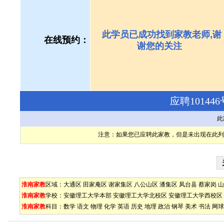
此学员已成功找到家教老师,谢
在线预约：
谢您的关注
应聘1014
此
注意：如果您已应聘此家教，但是未出现在此列
淮南家教
区域：
大通区
田家庵区
谢家集区
八公山区
潘集区
凤台县
蔡家岗
山
淮南家教
学校：
安徽理工大学本部
安徽理工大学北校区
安徽理工大学西校区
淮南家教
科目：
数学
语文
物理
化学
英语
历史
地理
政治
钢琴
美术
书法
网球