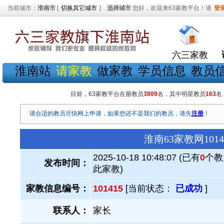
当前城市：
淮南市
[
切换其它城市
]
选择城市
您好，欢迎来63家教平台！请
登
六三家教
淮南站
请家教
做家教
学员信息
教员
目前，63家教平台在册教员
3809
名，其中明星教员
163
名
请合适的教员尽快网上申请，如果您还不是我们的教员，请先
注册
！
淮南63家教网10
2025-10-18 10:48:07 (已有
0
个教
发布时间：
此家教)
家教信息编号：
101415
[当前状态：
已成功
]
联系人：
家长