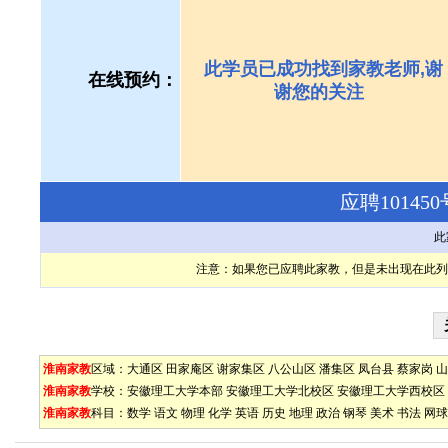
此学员已成功找到家教老师,谢
在线预约：
谢您的关注
应聘1014
此
注意：如果您已应聘此家教，但是未出现在此列
淮南家教
区域：
大通区
田家庵区
谢家集区
八公山区
潘集区
凤台县
蔡家岗
山
淮南家教
学校：
安徽理工大学本部
安徽理工大学北校区
安徽理工大学西校区
淮南家教
科目：
数学
语文
物理
化学
英语
历史
地理
政治
钢琴
美术
书法
网球