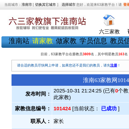
当前城市：
淮南市
[
切换其它城市
]
选择城市
您好，欢迎来63家教平台！请
登
六三家教
淮南站
请家教
做家教
学员信息
教员
目前，63家教平台在册教员
3809
名，其中明星教员
163
名
请合适的教员尽快网上申请，如果您还不是我们的教员，请先
注册
！
淮南63家教网10
2025-10-31 21:24:25 (已有
0
个教
发布时间：
此家教)
家教信息编号：
101424
[当前状态：
已成功
]
联系人：
家长