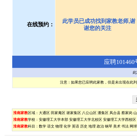
此学员已成功找到家教老师,谢
在线预约：
谢您的关注
应聘1014
此
注意：如果您已应聘此家教，但是未出现在此列
淮南家教
区域：
大通区
田家庵区
谢家集区
八公山区
潘集区
凤台县
蔡家岗
山
淮南家教
学校：
安徽理工大学本部
安徽理工大学北校区
安徽理工大学西校区
淮南家教
科目：
数学
语文
物理
化学
英语
历史
地理
政治
钢琴
美术
书法
网球