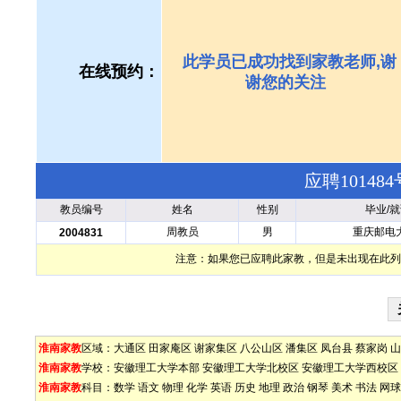
此学员已成功找到家教老师,谢
在线预约：
谢您的关注
应聘1014
教员编号
姓名
性别
毕业/
周教员
男
重庆邮电
2004831
注意：如果您已应聘此家教，但是未出现在此列
淮南家教
区域：
大通区
田家庵区
谢家集区
八公山区
潘集区
凤台县
蔡家岗
山
淮南家教
学校：
安徽理工大学本部
安徽理工大学北校区
安徽理工大学西校区
淮南家教
科目：
数学
语文
物理
化学
英语
历史
地理
政治
钢琴
美术
书法
网球