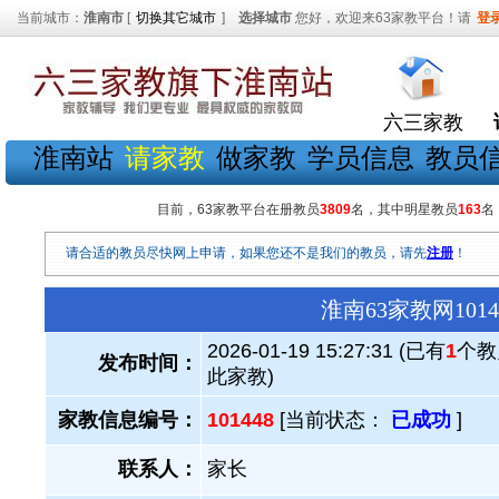
当前城市：
淮南市
[
切换其它城市
]
选择城市
您好，欢迎来63家教平台！请
登
六三家教
淮南站
请家教
做家教
学员信息
教员
目前，63家教平台在册教员
3809
名，其中明星教员
163
名
请合适的教员尽快网上申请，如果您还不是我们的教员，请先
注册
！
淮南63家教网10
2026-01-19 15:27:31 (已有
1
个教
发布时间：
此家教)
家教信息编号：
101448
[当前状态：
已成功
]
联系人：
家长