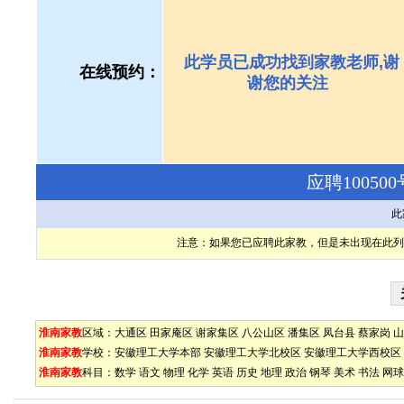
此学员已成功找到家教老师,谢
在线预约：
谢您的关注
应聘1005
此
注意：如果您已应聘此家教，但是未出现在此列
淮南家教
区域：
大通区
田家庵区
谢家集区
八公山区
潘集区
凤台县
蔡家岗
山
淮南家教
学校：
安徽理工大学本部
安徽理工大学北校区
安徽理工大学西校区
淮南家教
科目：
数学
语文
物理
化学
英语
历史
地理
政治
钢琴
美术
书法
网球