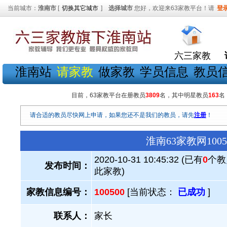
当前城市：
淮南市
[
切换其它城市
]
选择城市
您好，欢迎来63家教平台！请
登
六三家教
淮南站
请家教
做家教
学员信息
教员
目前，63家教平台在册教员
3809
名，其中明星教员
163
名
请合适的教员尽快网上申请，如果您还不是我们的教员，请先
注册
！
淮南63家教网10
2020-10-31 10:45:32 (已有
0
个教
发布时间：
此家教)
家教信息编号：
100500
[当前状态：
已成功
]
联系人：
家长