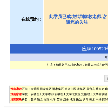
此学员已成功找到家教老师,谢
在线预约：
谢您的关注
应聘1005
此
注意：如果您已应聘此家教，但是未出现在此列
淮南家教
区域：
大通区
田家庵区
谢家集区
八公山区
潘集区
凤台县
蔡家岗
山
淮南家教
学校：
安徽理工大学本部
安徽理工大学北校区
安徽理工大学西校区
淮南家教
科目：
数学
语文
物理
化学
英语
历史
地理
政治
钢琴
美术
书法
网球