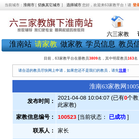
当前城市：
淮南市
[
切换其它城市
]
选择城市
您好，欢迎来63家教平台！请
登
六三家教
淮南站
请家教
做家教
学员信息
教员
目前，63家教平台在册教员
3809
名，其中明星教员
163
名
请合适的教员尽快网上申请，如果您还不是我们的教员，请先
注册
！
淮南63家教网10
2021-04-08 10:04:07 (已有
0
个教
发布时间：
此家教)
家教信息编号：
100523
[当前状态：
已成功
]
联系人：
家长