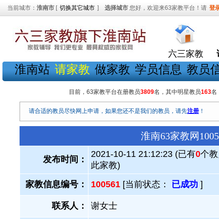
当前城市：
淮南市
[
切换其它城市
]
选择城市
您好，欢迎来63家教平台！请
登
六三家教
淮南站
请家教
做家教
学员信息
教员
目前，63家教平台在册教员
3809
名，其中明星教员
163
名
请合适的教员尽快网上申请，如果您还不是我们的教员，请先
注册
！
淮南63家教网10
2021-10-11 21:12:23 (已有
0
个教
发布时间：
此家教)
家教信息编号：
100561
[当前状态：
已成功
]
联系人：
谢女士