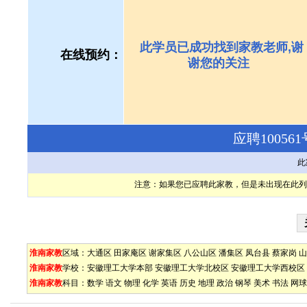
此学员已成功找到家教老师,谢
在线预约：
谢您的关注
应聘1005
此
注意：如果您已应聘此家教，但是未出现在此列
淮南家教
区域：
大通区
田家庵区
谢家集区
八公山区
潘集区
凤台县
蔡家岗
山
淮南家教
学校：
安徽理工大学本部
安徽理工大学北校区
安徽理工大学西校区
淮南家教
科目：
数学
语文
物理
化学
英语
历史
地理
政治
钢琴
美术
书法
网球