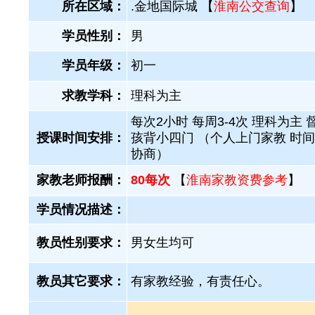
所在区域：
.金地国际城 【
淮南公交查询
】
学员性别：
男
学员年级：
初一
求教学科：
理科为主
每次2小时 每周3-4次 理科为主 
授课时间安排：
孩背小四门 （个人上门家教 时
协商）
家教老师报酬：
80每次
【
淮南家教资费参考
】
学员情况描述：
教员性别要求：
男女生均可
教员其它要求：
有家教经验，有责任心。