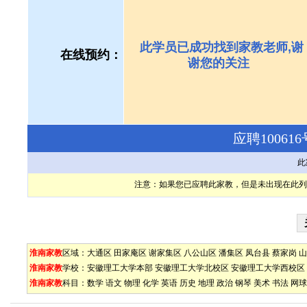
此学员已成功找到家教老师,谢
在线预约：
谢您的关注
应聘1006
此
注意：如果您已应聘此家教，但是未出现在此列
淮南家教
区域：
大通区
田家庵区
谢家集区
八公山区
潘集区
凤台县
蔡家岗
山
淮南家教
学校：
安徽理工大学本部
安徽理工大学北校区
安徽理工大学西校区
淮南家教
科目：
数学
语文
物理
化学
英语
历史
地理
政治
钢琴
美术
书法
网球