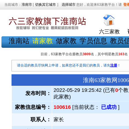
当前城市：
淮南市
[
切换其它城市
]
选择城市
您好，欢迎来63家教平台！请
登
六三家教
淮南站
请家教
做家教
学员信息
教员
目前，63家教平台在册教员
3809
名，其中明星教员
163
名
请合适的教员尽快网上申请，如果您还不是我们的教员，请先
注册
！
淮南63家教网10
2022-05-29 19:25:42 (已有
0
个教
发布时间：
此家教)
家教信息编号：
100616
[当前状态：
已成功
]
联系人：
家长