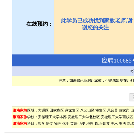
此学员已成功找到家教老师,谢
在线预约：
谢您的关注
应聘1006
此
注意：如果您已应聘此家教，但是未出现在此列
淮南家教
区域：
大通区
田家庵区
谢家集区
八公山区
潘集区
凤台县
蔡家岗
山
淮南家教
学校：
安徽理工大学本部
安徽理工大学北校区
安徽理工大学西校区
淮南家教
科目：
数学
语文
物理
化学
英语
历史
地理
政治
钢琴
美术
书法
网球