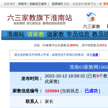
当前城市：
淮南市
[
切换其它城市
]
选择城市
您好，欢迎来63家教平台！请
登
六三家教
淮南站
请家教
做家教
学员信息
教员
目前，63家教平台在册教员
3809
名，其中明星教员
163
名
请合适的教员尽快网上申请，如果您还不是我们的教员，请先
注册
！
淮南63家教网10
2022-10-12 18:59:32 (已有
0
个教
发布时间：
此家教)
家教信息编号：
100684
[当前状态：
已成功
]
联系人：
家长